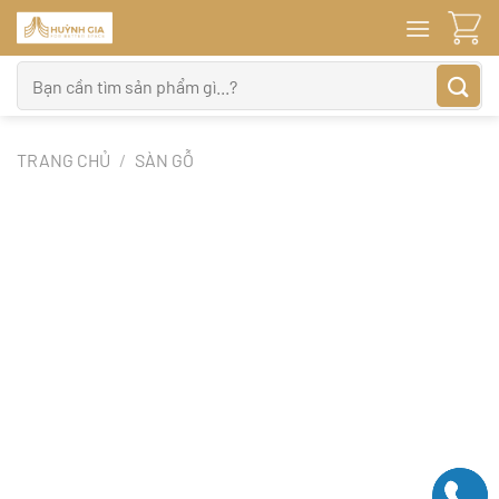
Bỏ
qua
nội
Tìm
dung
kiếm:
TRANG CHỦ
/
SÀN GỖ