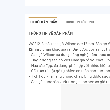
CHI TIẾT SẢN PHẨM
THÔNG TIN BỔ SUNG
THÔNG TIN VỀ SẢN PHẨM
WS812 là mẫu sàn gỗ Wilson dày 12mm. Sàn gỗ Wi
12mm
ở phân khúc giá rẻ. Đây được coi là một 
– Sàn gỗ Wilson sử dụng công nghệ hèm khóa có
– Đây là dòng sàn gỗ Việt Nam giá rẻ với chất lư
– Màu sắc đẹp, đa dạng, phù hợp với nhiều kiết tr
– Cấu tạo từ bột gỗ tự nhiên an toàn cho sức kh
– Tích hợp khả năng chống cháy: Chịu được sức c
– Sàn gỗ được sản xuất trong nước nên có giá th