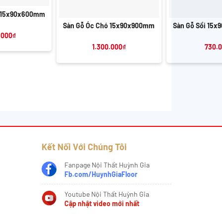
+
+
ó 15x90x600mm
Sàn Gỗ Óc Chó 15x90x900mm
Sàn Gỗ Sồi 15
.000
₫
1.300.000
₫
730.
Kết Nối Với Chúng Tôi
Fanpage Nội Thất Huỳnh Gia
Fb.com/HuynhGiaFloor
Youtube Nội Thất Huỳnh Gia
Cập nhật video mới nhất