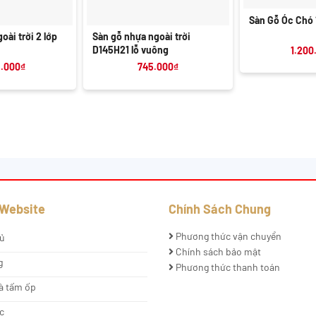
+
Sàn Gỗ Óc Ch
oài trời 2 lớp
Sàn gỗ nhựa ngoài trời
D145H21 lỗ vuông
1.200
8.000
₫
745.000
₫
 Website
Chính Sách Chung
Phương thức vận chuyển
ủ
Chính sách bảo mật
g
Phương thức thanh toán
à tấm ốp
c