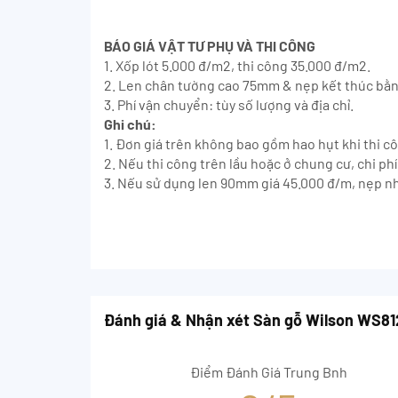
BÁO GIÁ VẬT TƯ PHỤ VÀ THI CÔNG
1. Xốp lót 5.000 đ/m2, thi công 35.000 đ/m2.
2. Len chân tường cao 75mm & nẹp kết thúc bằ
3. Phí vận chuyển: tùy số lượng và địa chỉ.
Ghi chú:
1. Đơn giá trên không bao gồm hao hụt khi thi c
2. Nếu thi công trên lầu hoặc ở chung cư, chi p
3. Nếu sử dụng len 90mm giá 45.000 đ/m, nẹp n
Đánh giá & Nhận xét Sàn gỗ Wilson WS8
Điểm Đánh Giá Trung Bnh