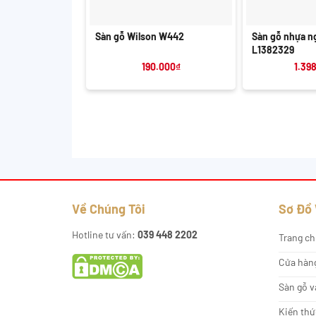
+
+
Sàn gỗ Wilson W442
Sàn gỗ nhựa ng
L1382329
190.000
₫
1.39
Về Chúng Tôi
Sơ Đồ
Hotline tư vấn:
039 448 2202
Trang ch
Cửa hàn
Sàn gỗ v
Kiến thứ