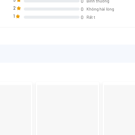
0
Bình thường
2
0
Không hài lòng
1
0
Rất t
+