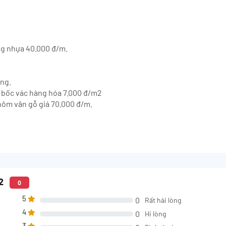
ng nhựa 40.000 đ/m.
ông.
hí bốc vác hàng hóa 7.000 đ/m2
hôm vân gỗ giá 70.000 đ/m.
12
0
5
0
Rất hài lòng
4
0
Hi lòng
3