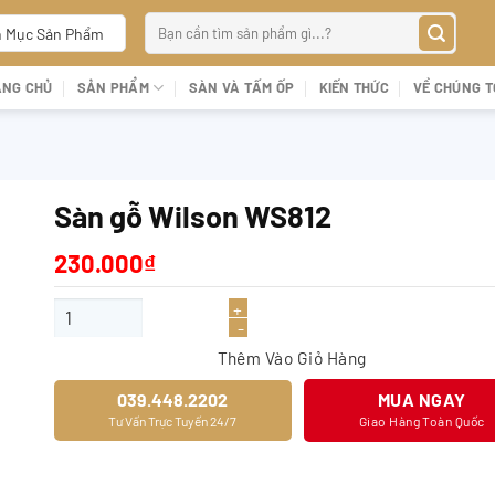
Tìm
 Mục Sản Phẩm
kiếm:
ANG CHỦ
SẢN PHẨM
SÀN VÀ TẤM ỐP
KIẾN THỨC
VỀ CHÚNG T
Sàn gỗ Wilson WS812
230.000
₫
Sàn gỗ Wilson WS812 số lượng
Thêm Vào Giỏ Hàng
039.448.2202
MUA NGAY
Tư Vấn Trực Tuyến 24/7
Giao Hàng Toàn Quốc