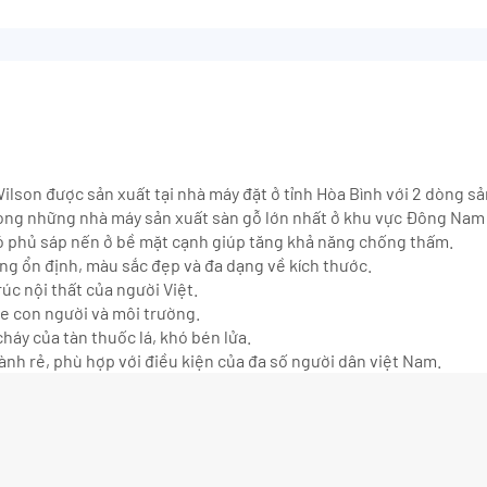
lson được sản xuất tại nhà máy đặt ở tỉnh Hòa Bình với 2 dòng 
trong những nhà máy sản xuất sàn gỗ lớn nhất ở khu vực Đông Nam
 phủ sáp nến ở bề mặt cạnh giúp tăng khả năng chống thấm.
ợng ổn định, màu sắc đẹp và đa dạng về kích thước.
úc nội thất của người Việt.
ỏe con người và môi trường.
háy của tàn thuốc lá, khó bén lửa.
ành rẻ, phù hợp với điều kiện của đa số người dân việt Nam.