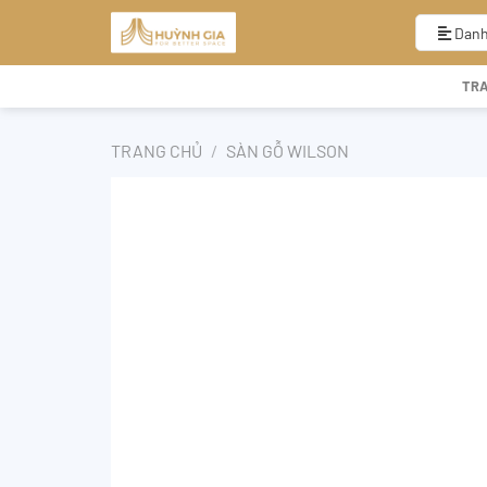
Bỏ
qua
Danh
nội
dung
TR
TRANG CHỦ
/
SÀN GỖ WILSON