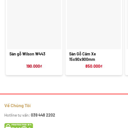
Sàn gỗ Wilson W443
Sàn Gỗ Căm Xe
15x90x900mm
190.000
₫
850.000
₫
Về Chúng Tôi
Hotline tư vấn:
039 448 2202