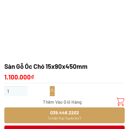
Sàn Gỗ Óc Chó 15x90x450mm
1.100.000
₫
Sàn Gỗ Óc Chó 15x90x450mm số lượng
Thêm Vào Giỏ Hàng
039.448.2202
Tư Vấn Trực Tuyến 24/7