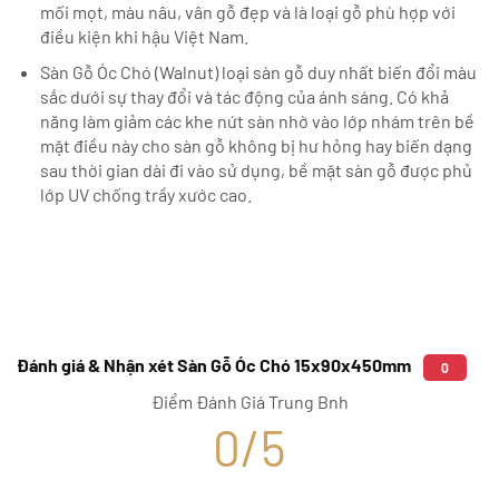
mối mọt, màu nâu, vân gỗ đẹp và là loại gỗ phù hợp với
điều kiện khi hậu Việt Nam.
Sàn Gỗ Óc Chó (Walnut) loại sàn gỗ duy nhất biến đổi màu
sắc dưới sự thay đổi và tác động của ánh sáng. Có khả
năng làm giảm các khe nứt sàn nhờ vào lớp nhám trên bề
mặt điều này cho sàn gỗ không bị hư hỏng hay biến dạng
sau thời gian dài đi vào sử dụng, bề mặt sàn gỗ được phủ
lớp UV chống trầy xước cao.
Đánh giá & Nhận xét Sàn Gỗ Óc Chó 15x90x450mm
0
Điểm Đánh Giá Trung Bnh
0/5