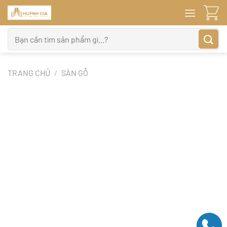
Bỏ
qua
nội
Tìm
dung
kiếm:
TRANG CHỦ
/
SÀN GỖ