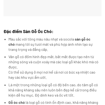
Đặc điểm Sàn Gỗ Óc Chó:
Màu sắc với tông màu nâu nhạt và socola
sàn gỗ óc
chó
mang tới sự tươi mát và phù hợp ánh nhìn tạo sự
trang trọng và đẳng cấp.
Vân gỗ có đốm hình đẹp mắt, bắt mắt được tạo nên từ
những sóng và cuộn xoáy mà các loại gỗ khác khó mà có
được.
Có thể sử dụng ở mọi nơi kể cả nơi có bức xạ nhiệt cao
hay các khu vực ẩm ướt.
Là một trong những loại gỗ có độ bền cao, do tâm gỗ có
khả năng kháng sâu nên luôn bền đẹp kể cả trong điều
kiện dễ hư mục. Độ dính keo và ốc vít tốt.
Gỗ óc chó
là loại gỗ có tính ổn định cao, khả năng kháng