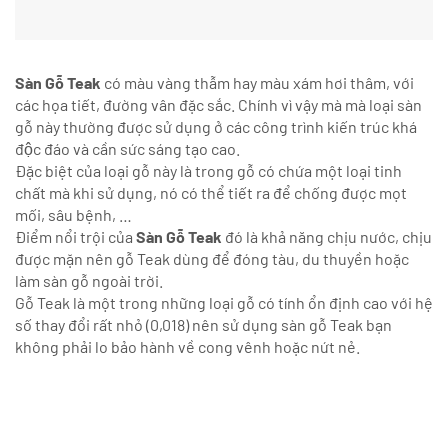
Sàn Gỗ Teak
có màu vàng thẫm hay màu xám hơi t
hâm, với
các họa tiết, đường vân đặc sắc. Chính vì vậy mà mà loại sàn
gỗ này thường được sử dụng ở các công trình kiến trúc khá
độc đáo và cần sức sáng tạo cao.
Đặc biệt của loại gỗ này là trong gỗ có chứa một loại tinh
chất mà khi sử dụng, nó có thể tiết ra để chống được mọt
mối, sâu bệnh, …
Điểm nổi trội của
Sàn Gỗ Teak
đó là khả năng chịu nước, chịu
được mặn nên gỗ Teak dùng để đóng tàu, du thuyền hoặc
làm sàn gỗ ngoài trời.
Gỗ Teak là một trong những loại gỗ có tính ổn định cao với hệ
số thay đổi rất nhỏ (0,018) nên sử dụng sàn gỗ Teak bạn
không phải lo bảo hành về cong vênh hoặc nứt nẻ.