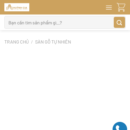
Bỏ
qua
nội
Tìm
dung
kiếm:
TRANG CHỦ
/
SÀN GỖ TỰ NHIÊN