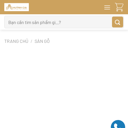
Bỏ
qua
nội
Tìm
dung
kiếm:
TRANG CHỦ
/
SÀN GỖ