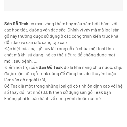
Sàn Gỗ Teak
có màu vàng thẫm hay màu xám hơi t
hâm, với
các họa tiết, đường vân đặc sắc. Chính vì vậy mà mà loại sàn
gỗ này thường được sử dụng ở các công trình kiến trúc khá
độc đáo và cần sức sáng tạo cao.
Đặc biệt của loại gỗ này là trong gỗ có chứa một loại tinh
chất mà khi sử dụng, nó có thể tiết ra để chống được mọt
mối, sâu bệnh, …
Điểm nổi trội của
Sàn Gỗ Teak
đó là khả năng chịu nước, chịu
được mặn nên gỗ Teak dùng để đóng tàu, du thuyền hoặc
làm sàn gỗ ngoài trời.
Gỗ Teak là một trong những loại gỗ có tính ổn định cao với hệ
số thay đổi rất nhỏ (0,018) nên sử dụng sàn gỗ Teak bạn
không phải lo bảo hành về cong vênh hoặc nứt nẻ.