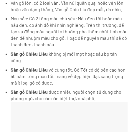
Vân gỗ lớn, có 2 loại vân: Vân núi quằn quại hoặc vện lớn,
hoặc vân dạng thẳng. Vân gỗ Chiu Liu đẹp mắt, ưa nhìn.
Màu sắc: Có 2 tông màu chủ yếu: Màu đen tối hoặc màu
nâu đen, có ánh đỏ khi nhìn nghiêng. Trên thị trường, để
tạo sự đồng màu người ta thường pha thêm chút tinh màu
đen để nhuộm màu cho gỗ. Hoặc để nguyên màu thì sẽ có
thanh đen, thanh nâu
Sàn gỗ Chiêu Liêu
không bị mối mọt hoặc sâu bọ tấn
công
Sàn gỗ Chiêu Liêu
vô cùng tốt. Gỗ Tốt có độ bền cao hơn
50 năm, tông màu tối, mang vẻ đẹp hiện đại, sang trọng
mà ít loại gỗ có được.
Sàn gỗ Chiêu Liêu
được nhiều người chọn sử dụng cho
phòng ngủ, cho các căn biệt thự, nhà phố.