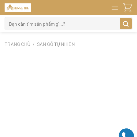
Bỏ
qua
nội
Tìm
dung
kiếm:
TRANG CHỦ
/
SÀN GỖ TỰ NHIÊN