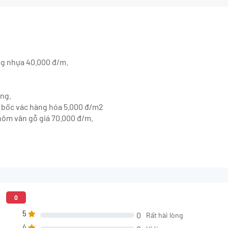
ng nhựa 40.000 đ/m.
ông.
hí bốc vác hàng hóa 5.000 đ/m2
hôm vân gỗ giá 70.000 đ/m.
5
0
5
0
Rất hài lòng
4