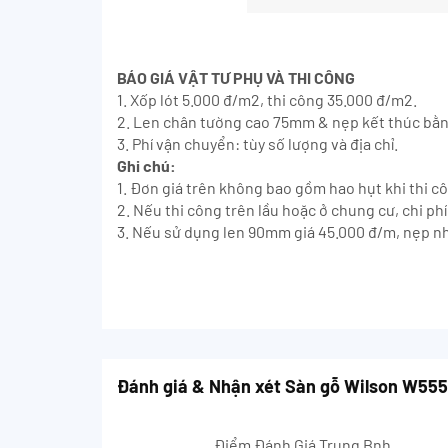
BÁO GIÁ VẬT TƯ PHỤ VÀ THI CÔNG
1. Xốp lót 5.000 đ/m2, thi công 35.000 đ/m2.
2. Len chân tường cao 75mm & nẹp kết thúc bằ
3. Phí vận chuyển: tùy số lượng và địa chỉ.
Ghi chú:
1. Đơn giá trên không bao gồm hao hụt khi thi c
2. Nếu thi công trên lầu hoặc ở chung cư, chi p
3. Nếu sử dụng len 90mm giá 45.000 đ/m, nẹp n
Đánh giá & Nhận xét Sàn gỗ Wilson W55
Điểm Đánh Giá Trung Bnh