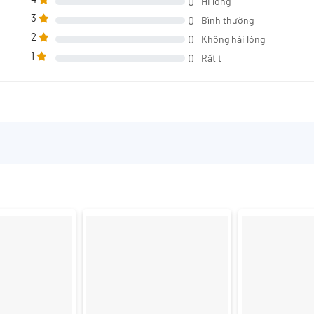
0
Hi lòng
3
0
Bình thường
2
0
Không hài lòng
1
0
Rất t