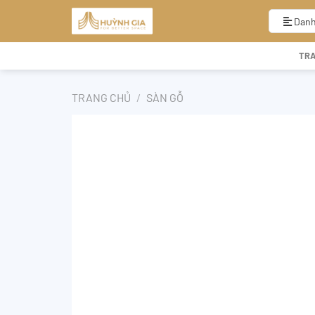
Bỏ
qua
Danh
nội
dung
TR
TRANG CHỦ
/
SÀN GỖ