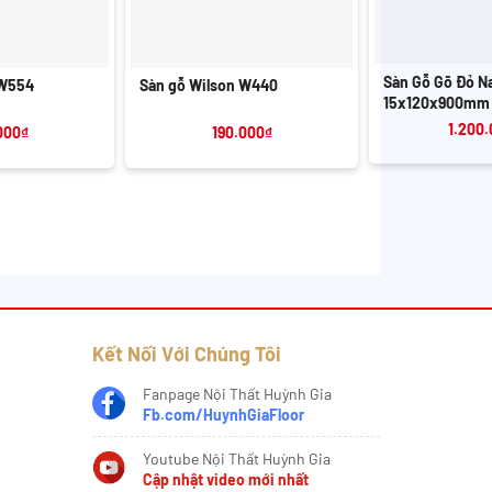
+
+
Sàn Gỗ Gõ Đỏ N
 W554
Sàn gỗ Wilson W440
15x120x900mm
1.200
000
₫
190.000
₫
Kết Nối Với Chúng Tôi
Fanpage Nội Thất Huỳnh Gia
Fb.com/HuynhGiaFloor
Youtube Nội Thất Huỳnh Gia
Cập nhật video mới nhất