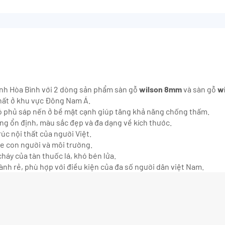
tỉnh Hòa Bình với 2 dòng sản phẩm sàn gỗ
wilson 8mm
và sàn gỗ
wi
hất ở khu vực Đông Nam Á.
 phủ sáp nến ở bề mặt cạnh giúp tăng khả năng chống thấm.
ợng ổn định, màu sắc đẹp và đa dạng về kích thước.
úc nội thất của người Việt.
ỏe con người và môi trường.
háy của tàn thuốc lá, khó bén lửa.
ành rẻ, phù hợp với điều kiện của đa số người dân việt Nam.