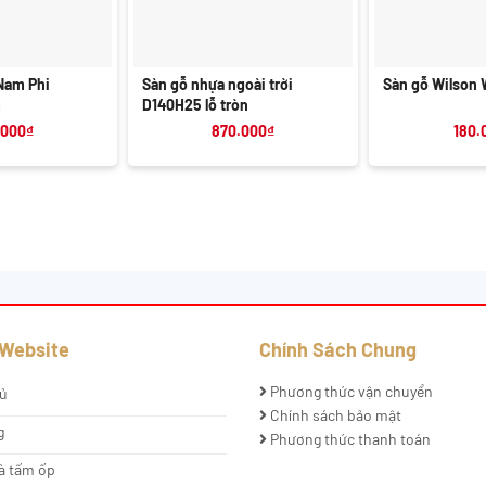
+
+
Nam Phi
Sàn gỗ nhựa ngoài trời
Sàn gỗ Wilson
m
D140H25 lỗ tròn
.000
₫
870.000
₫
180.
 Website
Chính Sách Chung
Phương thức vận chuyển
ủ
Chính sách bảo mật
g
Phương thức thanh toán
à tấm ốp