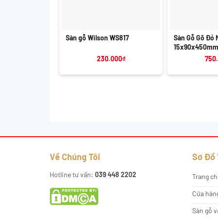
+
+
Sàn gỗ Wilson WS817
Sàn Gỗ Gõ Đỏ 
15x90x450m
230.000
₫
750
Về Chúng Tôi
Sơ Đồ
Hotline tư vấn:
039 448 2202
Trang ch
Cửa hàn
Sàn gỗ v