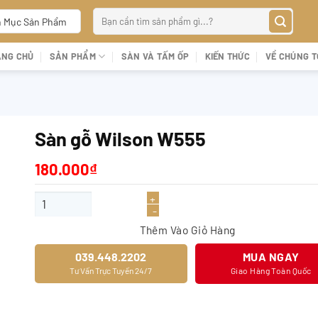
Tìm
 Mục Sản Phẩm
kiếm:
ANG CHỦ
SẢN PHẨM
SÀN VÀ TẤM ỐP
KIẾN THỨC
VỀ CHÚNG T
Sàn gỗ Wilson W555
180.000
₫
Sàn gỗ Wilson W555 số lượng
Thêm Vào Giỏ Hàng
039.448.2202
MUA NGAY
Tư Vấn Trực Tuyến 24/7
Giao Hàng Toàn Quốc