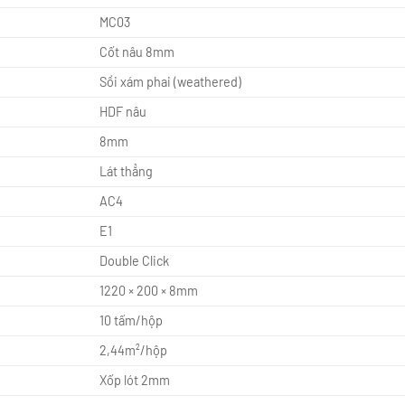
MC03
Cốt nâu 8mm
Sồi xám phai (weathered)
HDF nâu
8mm
Lát thẳng
AC4
E1
Double Click
1220 × 200 × 8mm
10 tấm/hộp
2,44m²/hộp
Xốp lót 2mm