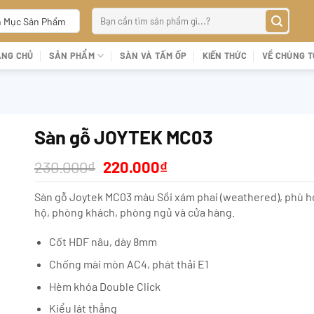
Tìm
 Mục Sản Phẩm
kiếm:
ANG CHỦ
SẢN PHẨM
SÀN VÀ TẤM ỐP
KIẾN THỨC
VỀ CHÚNG T
Sàn gỗ JOYTEK MC03
Giá
Giá
230.000
₫
220.000
₫
gốc
hiện
là:
tại
Sàn gỗ Joytek MC03 màu Sồi xám phai (weathered), phù h
230.000₫.
là:
hộ, phòng khách, phòng ngủ và cửa hàng.
220.000₫.
Cốt HDF nâu, dày 8mm
Chống mài mòn AC4, phát thải E1
Hèm khóa Double Click
Kiểu lát thẳng