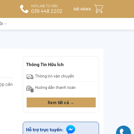
HOTLINE TƯ VẤN
GIỎ HÀNG
039 448 2202
ÔI
Thông Tin Hữu Ích
Thông tin vận chuyển
ợp căn
Hướng dẫn thanh toán
Xem tất cả →
Hỗ trợ trực tuyến: