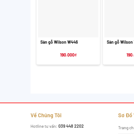
+
+
Sàn gỗ Wilson W446
Sàn gỗ Wilson
190.000
₫
190
Về Chúng Tôi
Sơ Đồ
Hotline tư vấn:
039 448 2202
Trang ch