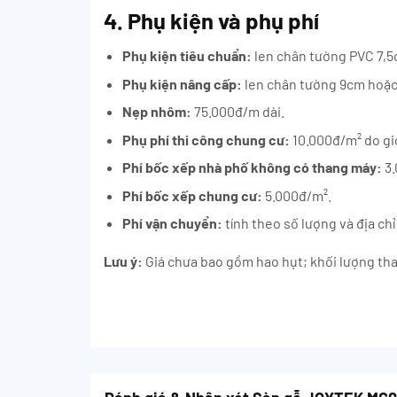
4. Phụ kiện và phụ phí
Phụ kiện tiêu chuẩn:
len chân tường PVC 7,5
Phụ kiện nâng cấp:
len chân tường 9cm hoặc 
Nẹp nhôm:
75.000đ/m dài.
Phụ phí thi công chung cư:
10.000đ/m² do giớ
Phí bốc xếp nhà phố không có thang máy:
3.
Phí bốc xếp chung cư:
5.000đ/m².
Phí vận chuyển:
tính theo số lượng và địa chỉ
Lưu ý:
Giá chưa bao gồm hao hụt; khối lượng than