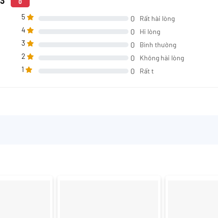
03
0
5
0
Rất hài lòng
4
0
Hi lòng
3
0
Bình thường
2
0
Không hài lòng
1
0
Rất t