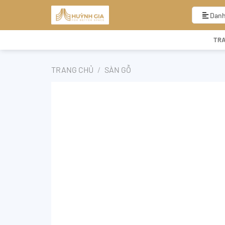
Bỏ
qua
Danh
nội
dung
TR
TRANG CHỦ
/
SÀN GỖ