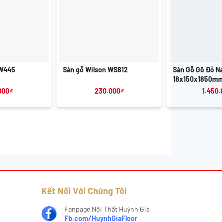
+
+
 W445
Sàn gỗ Wilson WS812
Sàn Gỗ Gõ Đỏ N
18x150x1850m
000
₫
230.000
₫
1.450
Kết Nối Với Chúng Tôi
Fanpage Nội Thất Huỳnh Gia
Fb.com/HuynhGiaFloor