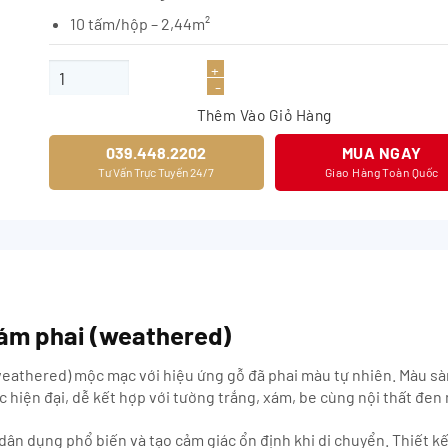
10 tấm/hộp – 2,44m²
Sàn gỗ JOYTEK MC03 số lượng
Thêm Vào Giỏ Hàng
039.448.2202
MUA NGAY
Tư Vấn Trực Tuyến 24/7
Giao Hàng Toàn Quốc
xám phai (weathered)
weathered) mộc mạc với hiệu ứng gỗ đã phai màu tự nhiên. Màu s
c hiện đại, dễ kết hợp với tường trắng, xám, be cùng nội thất đen
n dụng phổ biến và tạo cảm giác ổn định khi di chuyển. Thiết kế 