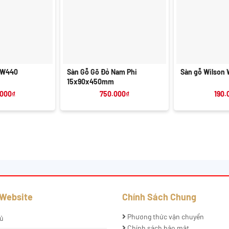
+
+
 W440
Sàn Gỗ Gõ Đỏ Nam Phi
Sàn gỗ Wilson
15x90x450mm
.000
₫
750.000
₫
190.
 Website
Chính Sách Chung
Phương thức vận chuyển
ủ
Chính sách bảo mật