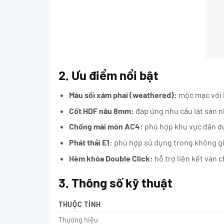
2. Ưu điểm nổi bật
Màu sồi xám phai (weathered):
mộc mạc với h
Cốt HDF nâu 8mm:
đáp ứng nhu cầu lát sàn n
Chống mài mòn AC4:
phù hợp khu vực dân dụ
Phát thải E1:
phù hợp sử dụng trong không gia
Hèm khóa Double Click:
hỗ trợ liên kết ván 
3. Thông số kỹ thuật
THUỘC TÍNH
Thương hiệu