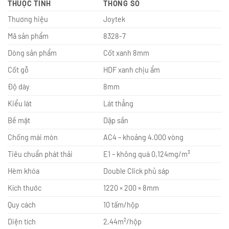
THUỘC TÍNH
THÔNG SỐ
Thương hiệu
Joytek
Mã sản phẩm
8328-7
Dòng sản phẩm
Cốt xanh 8mm
Cốt gỗ
HDF xanh chịu ẩm
Độ dày
8mm
Kiểu lát
Lát thẳng
Bề mặt
Dập sần
Chống mài mòn
AC4 – khoảng 4.000 vòng
Tiêu chuẩn phát thải
E1 – không quá 0,124mg/m³
Hèm khóa
Double Click phủ sáp
Kích thước
1220 × 200 × 8mm
Quy cách
10 tấm/hộp
Diện tích
2,44m²/hộp