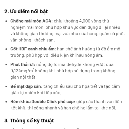
2. Ưu điểm nổi bật
Chống mài mòn AC4:
chịu khoảng 4.000 vòng thử
nghiệm mài mòn, phù hợp khu vực dân dụng đi lại nhiều
và không gian thương mại vừa như cửa hàng, quán cà phê,
văn phòng, khách sạn.
Cốt HDF xanh chịu ẩm:
hạn chế ảnh hưởng từ độ ẩm môi
trường, phù hợp với điều kiện khí hậu nóng ẩm.
Phát thải E1:
nồng độ formaldehyde không vượt quá
0,124mg/m³ không khí, phù hợp sử dụng trong không
gian nội thất.
Bề mặt dập sần:
tăng chiều sâu cho họa tiết và tạo cảm
giác tự nhiên khi tiếp xúc.
Hèm khóa Double Click phủ sáp:
giúp các thanh ván liên
kết khít, thi công nhanh và hạn chế hơi ẩm tại khe nối.
3. Thông số kỹ thuật