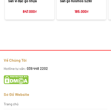
Sàn vỉ đặc gỗ nhựa
Sàn gỗ Kosmos S290
847.000
₫
185.000
₫
Về Chúng Tôi
Hotline tư vấn:
039 448 2202
Sơ Đồ Website
Trang chủ