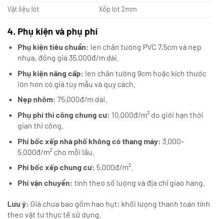
Vật liệu lót
Xốp lót 2mm
4. Phụ kiện và phụ phí
Phụ kiện tiêu chuẩn:
len chân tường PVC 7,5cm và nẹp
nhựa, đồng giá 35.000đ/m dài.
Phụ kiện nâng cấp:
len chân tường 9cm hoặc kích thước
lớn hơn có giá tùy mẫu và quy cách.
Nẹp nhôm:
75.000đ/m dài.
Phụ phí thi công chung cư:
10.000đ/m² do giới hạn thời
gian thi công.
Phí bốc xếp nhà phố không có thang máy:
3.000–
5.000đ/m² cho mỗi lầu.
Phí bốc xếp chung cư:
5.000đ/m².
Phí vận chuyển:
tính theo số lượng và địa chỉ giao hàng.
Lưu ý:
Giá chưa bao gồm hao hụt; khối lượng thanh toán tính
theo vật tư thực tế sử dụng.