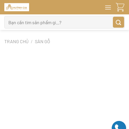
Bỏ
qua
nội
Tìm
dung
kiếm:
TRANG CHỦ
/
SÀN GỖ