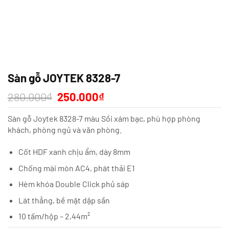
Sàn gỗ JOYTEK 8328-7
Giá
Giá
280.000
₫
250.000
₫
gốc
hiện
là:
tại
Sàn gỗ Joytek 8328-7 màu Sồi xám bạc, phù hợp phòng
280.000₫.
là:
250.000₫.
khách, phòng ngủ và văn phòng.
Cốt HDF xanh chịu ẩm, dày 8mm
Chống mài mòn AC4, phát thải E1
Hèm khóa Double Click phủ sáp
Lát thẳng, bề mặt dập sần
10 tấm/hộp – 2,44m²