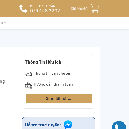
HOTLINE TƯ VẤN
GIỎ HÀNG
039 448 2202
ÔI
Thông Tin Hữu Ích
Thông tin vận chuyển
òng
Hướng dẫn thanh toán
Xem tất cả →
Hỗ trợ trực tuyến: