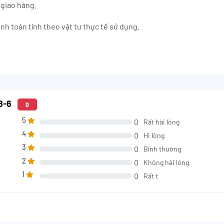
 giao hàng.
h toán tính theo vật tư thực tế sử dụng.
28-6
0
5
0
Rất hài lòng
4
0
Hi lòng
3
0
Bình thường
2
0
Không hài lòng
1
0
Rất t