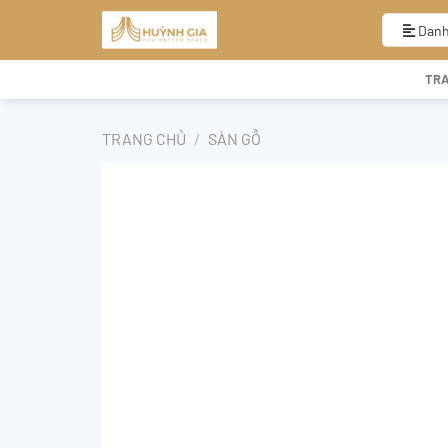
Bỏ
qua
Danh
nội
dung
TR
TRANG CHỦ
/
SÀN GỖ