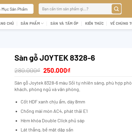
Tìm
 Mục Sản Phẩm
kiếm:
ANG CHỦ
SẢN PHẨM
SÀN VÀ TẤM ỐP
KIẾN THỨC
VỀ CHÚNG T
Sàn gỗ JOYTEK 8328-6
Giá
Giá
280.000
₫
250.000
₫
gốc
hiện
là:
tại
Sàn gỗ Joytek 8328-6 màu Sồi tự nhiên sáng, phù hợp ph
280.000₫.
là:
khách, phòng ngủ và văn phòng.
250.000₫.
Cốt HDF xanh chịu ẩm, dày 8mm
Chống mài mòn AC4, phát thải E1
Hèm khóa Double Click phủ sáp
Lát thẳng, bề mặt dập sần