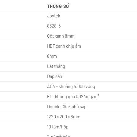
THÔNG SỐ
Joytek
8328-6
Cốt xanh 8mm
HDF xanh chịu ẩm
8mm
Lát thẳng
Dập sần
AC4 – khoảng 4.000 vòng
E1 – không quá 0,124mg/m³
Double Click phủ sáp
1220 × 200 × 8mm
10 tấm/hộp
2,44m²/hộp