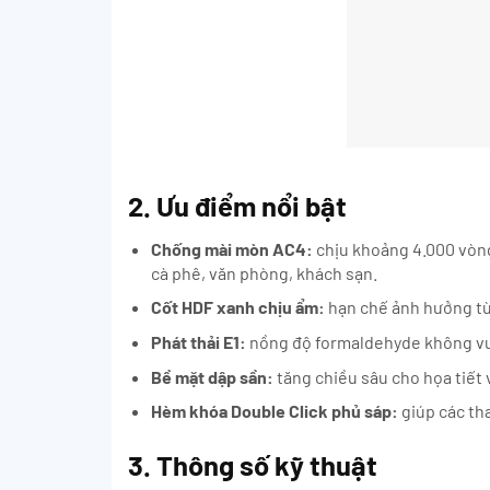
2. Ưu điểm nổi bật
Chống mài mòn AC4:
chịu khoảng 4.000 vòng
cà phê, văn phòng, khách sạn.
Cốt HDF xanh chịu ẩm:
hạn chế ảnh hưởng từ 
Phát thải E1:
nồng độ formaldehyde không vượ
Bề mặt dập sần:
tăng chiều sâu cho họa tiết v
Hèm khóa Double Click phủ sáp:
giúp các tha
3. Thông số kỹ thuật