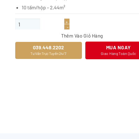
10 tấm/hộp – 2,44m²
Sàn gỗ JOYTEK 8328-6 số lượng
Thêm Vào Giỏ Hàng
039.448.2202
MUA NGAY
Tư Vấn Trực Tuyến 24/7
Giao Hàng Toàn Quốc