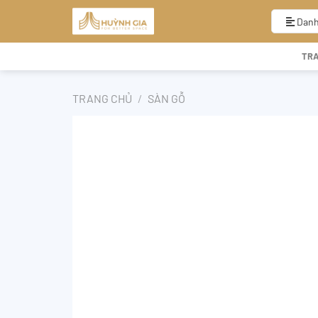
Bỏ
qua
Danh
nội
dung
TR
TRANG CHỦ
/
SÀN GỖ