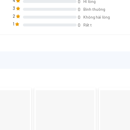
4
0
Hi lòng
3
0
Bình thường
2
0
Không hài lòng
1
0
Rất t