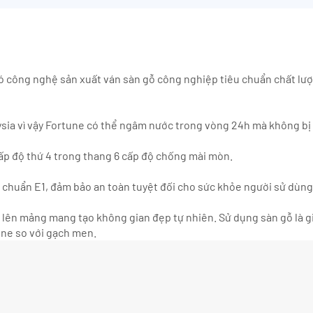
có công nghệ sản xuất ván sàn gỗ công nghiệp tiêu chuẩn chất lượ
aysia vì vậy Fortune có thể ngâm nước trong vòng 24h mà không b
cấp độ thứ 4 trong thang 6 cấp độ chống mài mòn.
chuẩn E1, đảm bảo an toàn tuyệt đối cho sức khỏe người sử dùng
p lên mảng mang tạo không gian đẹp tự nhiên. Sử dụng sàn gỗ là 
tune so với gạch men.