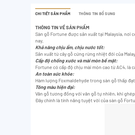
CHI TIẾT SẢN PHẨM
THÔNG TIN BỔ SUNG
THÔNG TIN VỀ SẢN PHẨM
Sàn gỗ Fortune được sản xuất tại Malaysia, nơi 
nay.
Khả năng chịu ẩm, chịu nước tốt:
Sản xuất từ cây gỗ cứng rừng nhiệt đới của Mal
Cấp độ chống xước và mài mòn bề mặt:
Fortune có cấp độ chịu mài mòn cao từ AC4, là 
An toàn sức khỏe:
Hàm lượng Foxmaldehyde trong sàn gỗ thấp đạt 
Tông màu hiện đại:
Vân gỗ tương đồng với vân gỗ tự nhiên, khi ghé
Đây chính là tính năng tuyệt vời của sàn gỗ For