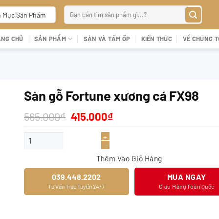
Tìm
 Mục Sản Phẩm
kiếm:
ANG CHỦ
SẢN PHẨM
SÀN VÀ TẤM ỐP
KIẾN THỨC
VỀ CHÚNG T
Sàn gỗ Fortune xương cá FX98
Giá
Giá
565.000
₫
415.000
₫
gốc
hiện
là:
tại
Sàn gỗ Fortune xương cá FX98 số lượng
565.000₫.
là:
415.000₫.
Thêm Vào Giỏ Hàng
039.448.2202
MUA NGAY
Tư Vấn Trực Tuyến 24/7
Giao Hàng Toàn Quốc