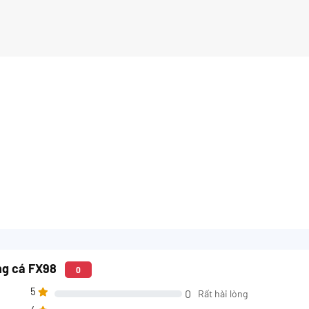
ng cá FX98
0
5
0
Rất hài lòng