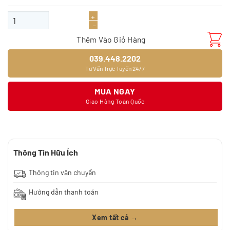
gốc
hiện
là:
tại
Sàn gỗ Greenwood 760 số lượng
280.000₫.
là:
230.000₫.
Thêm Vào Giỏ Hàng
039.448.2202
Tư Vấn Trực Tuyến 24/7
MUA NGAY
Giao Hàng Toàn Quốc
Thông Tin Hữu Ích
Thông tin vận chuyển
Hướng dẫn thanh toán
Xem tất cả →