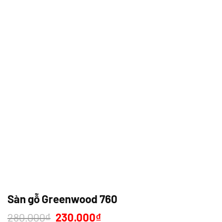
Sàn gỗ Greenwood 760
Giá
Giá
280.000
₫
230.000
₫