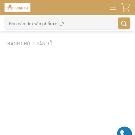
Bỏ
qua
nội
Tìm
dung
kiếm:
TRANG CHỦ
/
SÀN GỖ