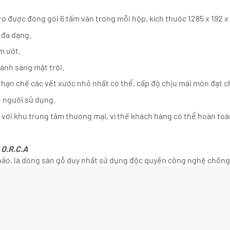
o được đóng gói 6 tấm ván trong mỗi hộp, kích thước 1285 x 192 
 đa dạng.
m ướt.
ánh sáng mặt trời.
 hạn chế các vết xước nhỏ nhất có thể, cấp độ chịu mài mòn đạt 
e người sử dụng.
 với khu trung tâm thương mại, vì thế khách hàng có thể hoàn toà
 O.R.C.A
hảo, là dòng sàn gỗ duy nhất sử dụng độc quyền công nghệ chống