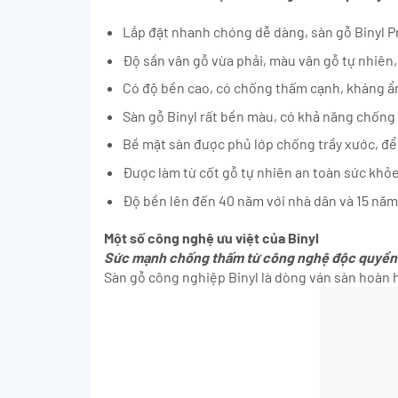
Lắp đặt nhanh chóng dễ dàng, sàn gỗ Binyl Pr
Độ sần vân gỗ vừa phải, màu vân gỗ tự nhiên,
Có độ bền cao, có chống thấm cạnh, kháng ẩ
Sàn gỗ Binyl rất bền màu, có khả năng chống 
Bề mặt sàn được phủ lớp chống trầy xước, để
Được làm từ cốt gỗ tự nhiên an toàn sức khỏ
Độ bền lên đến 40 năm với nhà dân và 15 năm
Một số công nghệ ưu việt của Binyl
Sức mạnh chống thấm từ công nghệ độc quyền
Sàn gỗ công nghiệp Binyl là dòng ván sàn hoàn 