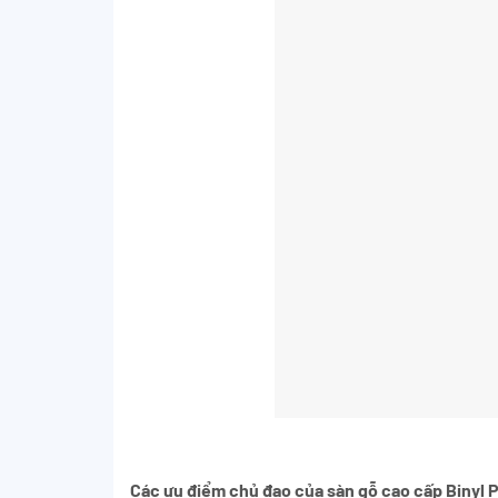
Các ưu điểm chủ đạo của sàn gỗ cao cấp Binyl