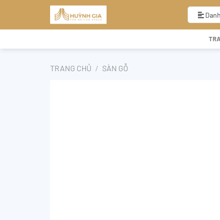
Bỏ
qua
Danh
nội
dung
TR
TRANG CHỦ
/
SÀN GỖ