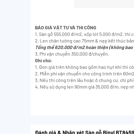
BÁO GIÁ VẬT TƯ VÀ THI CÔNG
1. Sàn gỗ 555.000 đ/m2, xốp lót 5.000 đ/m2, thi
2. Len chân tường cao 75mm & nẹp kết thúc bằ
Tổng thể 620.000 đ/m2 hoàn thiện (không bao 
3. Phí vận chuyển 350.000 đ/chuyến.
Ghi chú:
1. Đơn giá trên không bao gồm hao hụt khi thi c
2. Miễn phí vận chuyển cho công trình trên 60m2
3. Nếu thi công trên lầu hoặc ở chung cư, chi p
4. Nếu sử dụng len 90mm giá 35.000 đ/m, nẹp n
Đánh giá & Nhận xét Sàn gỗ Binyl BT845