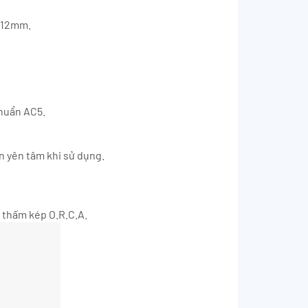
x 12mm.
chuẩn AC5.
n yên tâm khi sử dụng.
 thấm kép O.R.C.A.