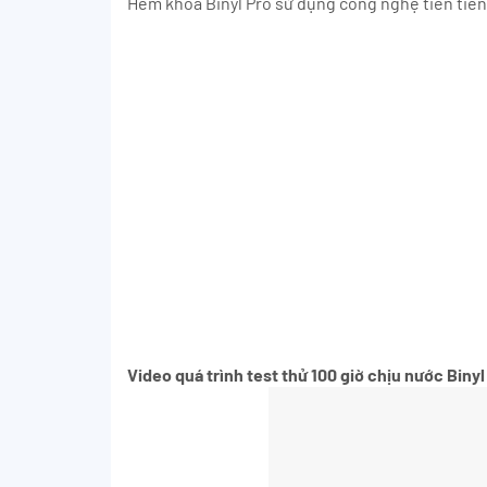
Hèm khóa Binyl Pro sử dụng công nghệ tiên tiến
Video quá trình test thử 100 giờ chịu nước Binyl