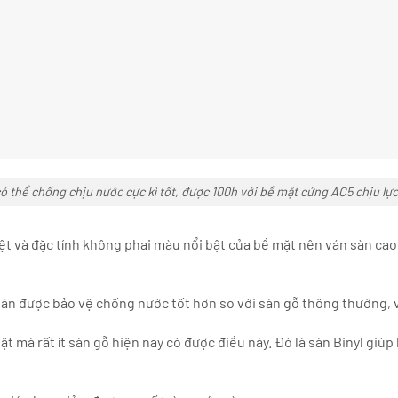
 thể chống chịu nước cực kì tốt, được 100h với bề mặt cứng AC5 chịu lực v
iệt và đặc tính không phai màu nổi bật của bề mặt nên ván sàn ca
àn được bảo vệ chống nước tốt hơn so với sàn gỗ thông thường, v
t mà rất ít sàn gỗ hiện nay có được điều này. Đó là sàn Binyl giúp