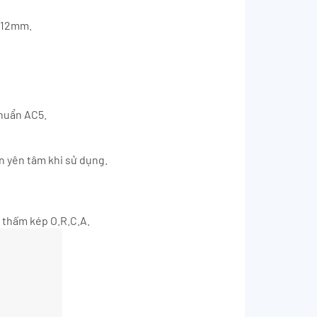
x 12mm.
chuẩn AC5.
n yên tâm khi sử dụng.
 thấm kép O.R.C.A.