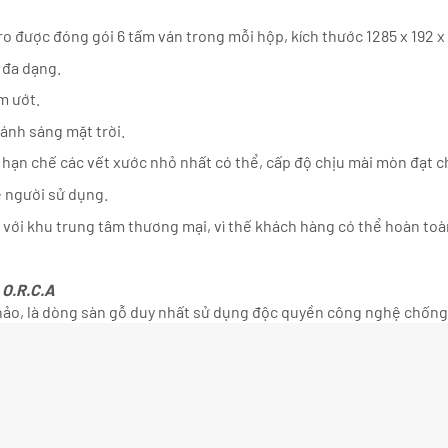
o được đóng gói 6 tấm ván trong mỗi hộp, kích thước 1285 x 192 
 đa dạng.
m ướt.
ánh sáng mặt trời.
 hạn chế các vết xước nhỏ nhất có thể, cấp độ chịu mài mòn đạt 
e người sử dụng.
 với khu trung tâm thương mại, vì thế khách hàng có thể hoàn toà
 O.R.C.A
hảo, là dòng sàn gỗ duy nhất sử dụng độc quyền công nghệ chống