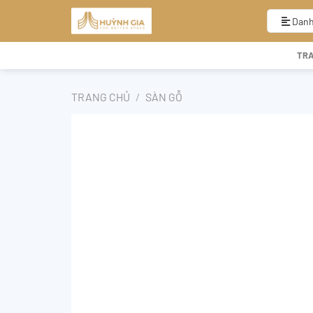
Bỏ
qua
Danh
nội
dung
TR
TRANG CHỦ
/
SÀN GỖ