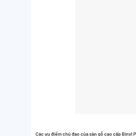
Các ưu điểm chủ đạo của sàn gỗ cao cấp Binyl