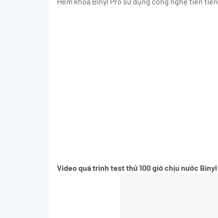
Hèm khóa Binyl Pro sử dụng công nghệ tiên tiến
Video quá trình test thử 100 giờ chịu nước Binyl