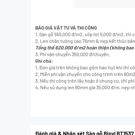
BÁO GIÁ VẬT TƯ VÀ THI CÔNG
1. Sàn gỗ 555.000 đ/m2, xốp lót 5.000 đ/m2, thi
2. Len chân tường cao 75mm & nẹp kết thúc bằ
Tổng thể 620.000 đ/m2 hoàn thiện (không bao 
3. Phí vận chuyển 350.000 đ/chuyến.
Ghi chú:
1. Đơn giá trên không bao gồm hao hụt khi thi c
2. Miễn phí vận chuyển cho công trình trên 60m2
3. Nếu thi công trên lầu hoặc ở chung cư, chi p
4. Nếu sử dụng len 90mm giá 35.000 đ/m, nẹp n
Đánh giá & Nhận xét Sàn gỗ Binyl BT153