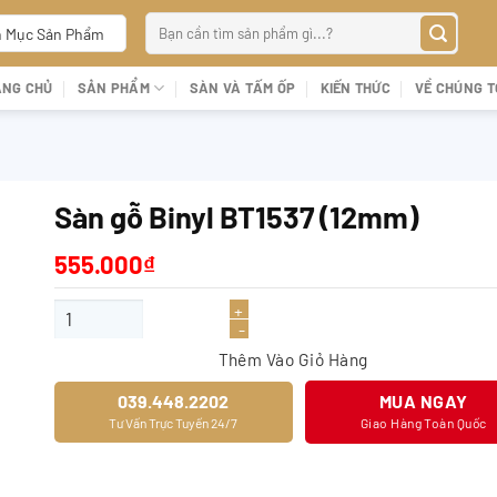
Tìm
 Mục Sản Phẩm
kiếm:
ANG CHỦ
SẢN PHẨM
SÀN VÀ TẤM ỐP
KIẾN THỨC
VỀ CHÚNG T
Sàn gỗ Binyl BT1537 (12mm)
555.000
₫
Sàn gỗ Binyl BT1537 (12mm) số lượng
Thêm Vào Giỏ Hàng
039.448.2202
MUA NGAY
Tư Vấn Trực Tuyến 24/7
Giao Hàng Toàn Quốc