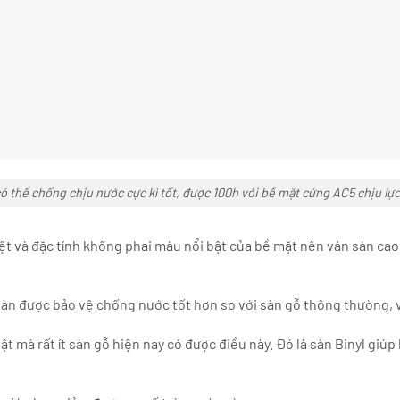
 thể chống chịu nước cực kì tốt, được 100h với bề mặt cứng AC5 chịu lực v
iệt và đặc tính không phai màu nổi bật của bề mặt nên ván sàn ca
àn được bảo vệ chống nước tốt hơn so với sàn gỗ thông thường, v
t mà rất ít sàn gỗ hiện nay có được điều này. Đó là sàn Binyl giúp