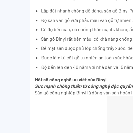
Lắp đặt nhanh chóng dễ dàng, sàn gỗ Binyl Pr
Độ sần vân gỗ vừa phải, màu vân gỗ tự nhiên,
Có độ bền cao, có chống thấm cạnh, kháng ẩ
Sàn gỗ Binyl rất bền màu, có khả năng chống 
Bề mặt sàn được phủ lớp chống trầy xước, để
Được làm từ cốt gỗ tự nhiên an toàn sức khỏ
Độ bền lên đến 40 năm với nhà dân và 15 năm
Một số công nghệ ưu việt của Binyl
Sức mạnh chống thấm từ công nghệ độc quyền
Sàn gỗ công nghiệp Binyl là dòng ván sàn hoàn 