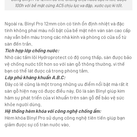
100h với bề mặt cứng AC5 chịu lực va đập, xước cực kì tốt.
Ngoài ra, Binyl Pro 12mm còn có tính ổn định nhiệt và đặc
tính không phai màu nổi bật của bề mặt nên ván sàn cao cấp
này vẫn bền màu trong các nhà kính và phòng có cửa sổ từ
sàn đến trần.
Tích hợp lớp chống nước:
Nhờ các tấm lõi Hydroprotect có độ cong thấp, sàn được bảo
vệ chống nước tốt hơn so với sàn gỗ thông thường, vì thế
bạn có thể lát được cả trong phòng tắm.
Lớp phủ kháng khuẩn A.B.C:
Đây có lẽ cũng là một trong những ưu điểm nổi bật mà rất ít
sàn gỗ hiện nay có được điều này. Đó là sàn Binyl giúp kìm
hãm sự phát triển của vi khuẩn trên sàn gỗ để bảo vệ sức
khỏe người dùng.
Hệ thống hèm khóa với công nghệ chống ẩm:
Hèm khóa Binyl Pro sử dụng công nghệ tiên tiến giúp bạn
giảm được sự cố tràn nước vào.