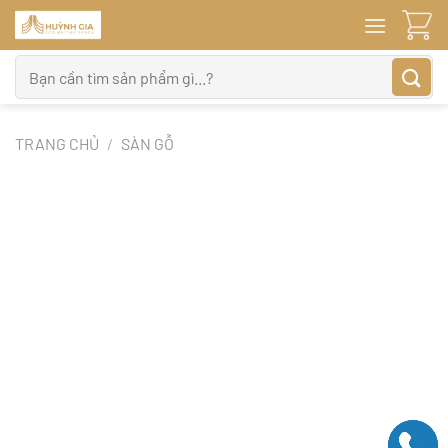
Bỏ
qua
nội
Tìm
dung
kiếm:
TRANG CHỦ
/
SÀN GỖ