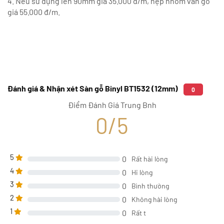
4. Nếu sử dụng len 90mm giá 35.000 đ/m, nẹp nhôm vân gỗ
giá 55.000 đ/m.
Đánh giá & Nhận xét Sàn gỗ Binyl BT1532 (12mm)
0
Điểm Đánh Giá Trung Bnh
0/5
5
0
Rất hài lòng
4
0
Hi lòng
3
0
Bình thường
2
0
Không hài lòng
1
0
Rất t