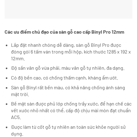
Các ưu điểm chủ đạo của sàn gỗ cao cấp Binyl Pro 12mm
Lắp đặt nhanh chóng dễ dàng, sàn gỗ Binyl Pro được
đóng gói 6 tấm ván trong mỗi hộp, kích thước 1285 x 192 x
12mm.
Độ sần vân gỗ vừa phải, màu vân gỗ tự nhiên, đa dạng.
Có độ bền cao, có chống thấm cạnh, kháng ẩm ướt.
Sàn gỗ Binyl rất bền màu, có khả năng chống ánh sáng
mặt trời.
Bề mặt sàn được phủ lớp chống trầy xước, để hạn chế các
vết xước nhỏ nhất có thể, cấp độ chịu mài mòn đạt chuẩn
AC5.
Được làm từ cốt gỗ tự nhiên an toàn sức khỏe người sử
dụng.