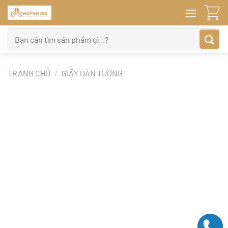
Bỏ
qua
nội
Tìm
dung
kiếm:
TRANG CHỦ
/
GIẤY DÁN TƯỜNG