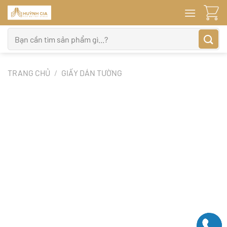
Bỏ
qua
nội
Tìm
dung
kiếm:
TRANG CHỦ
/
GIẤY DÁN TƯỜNG