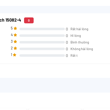
tch 15082-4
0
5
0
Rất hài lòng
4
0
Hi lòng
3
0
Bình thường
2
0
Không hài lòng
1
0
Rất t