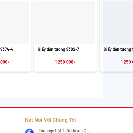
+
+
 9374-4
Giấy dán tường 9382-7
Giấy dán tường 
.000
₫
1.250.000
₫
1.250
Kết Nối Với Chúng Tôi
Fanpage Nội Thất Huỳnh Gia