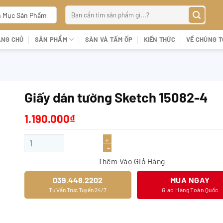
Tìm
 Mục Sản Phẩm
kiếm:
ANG CHỦ
SẢN PHẨM
SÀN VÀ TẤM ỐP
KIẾN THỨC
VỀ CHÚNG T
Giấy dán tường Sketch 15082-4
1.190.000
₫
Giấy dán tường Sketch 15082-4 số lượng
Thêm Vào Giỏ Hàng
039.448.2202
MUA NGAY
Tư Vấn Trực Tuyến 24/7
Giao Hàng Toàn Quốc