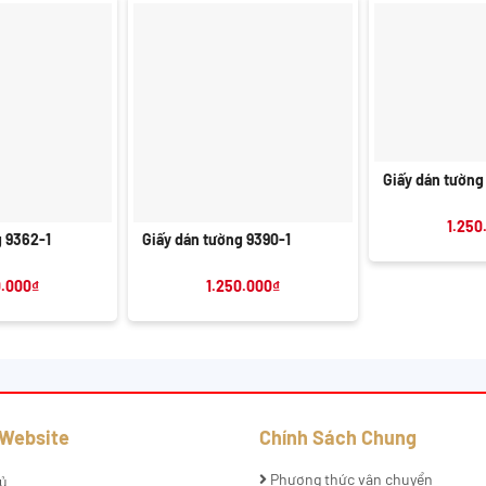
+
Giấy dán tường
+
1.250
g 9362-1
Giấy dán tường 9390-1
0.000
₫
1.250.000
₫
 Website
Chính Sách Chung
Phương thức vận chuyển
ủ