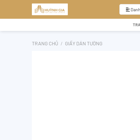
Bỏ
qua
Danh
nội
dung
TR
TRANG CHỦ
/
GIẤY DÁN TƯỜNG