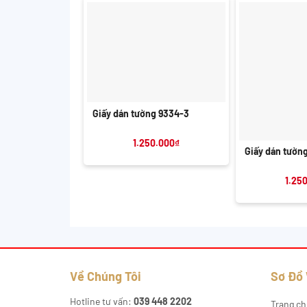
+
Giấy dán tường 9334-3
+
1.250.000
₫
Giấy dán tườn
1.25
Về Chúng Tôi
Sơ Đồ
Hotline tư vấn:
039 448 2202
Trang ch