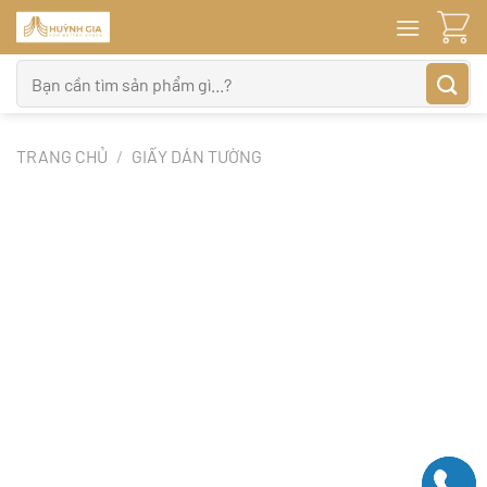
Bỏ
qua
nội
Tìm
dung
kiếm:
TRANG CHỦ
/
GIẤY DÁN TƯỜNG