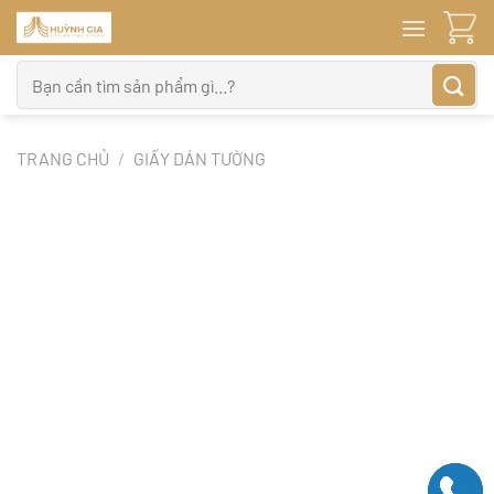
Bỏ
qua
nội
Tìm
dung
kiếm:
TRANG CHỦ
/
GIẤY DÁN TƯỜNG