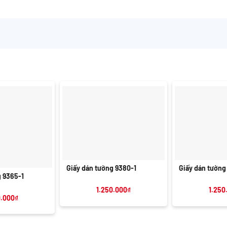
+
+
Giấy dán tường 9380-1
Giấy dán tường
g 9365-1
1.250.000
₫
1.250
0.000
₫