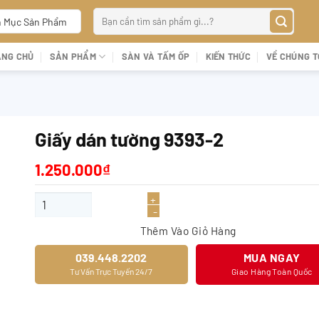
Tìm
 Mục Sản Phẩm
kiếm:
ANG CHỦ
SẢN PHẨM
SÀN VÀ TẤM ỐP
KIẾN THỨC
VỀ CHÚNG T
Giấy dán tường 9393-2
1.250.000
₫
Giấy dán tường 9393-2 số lượng
Thêm Vào Giỏ Hàng
039.448.2202
MUA NGAY
Tư Vấn Trực Tuyến 24/7
Giao Hàng Toàn Quốc