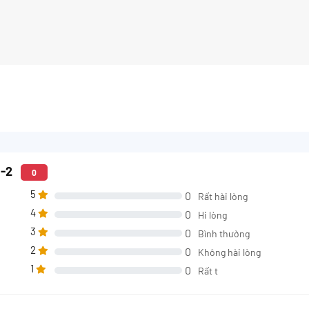
3-2
0
5
0
Rất hài lòng
4
0
Hi lòng
3
0
Bình thường
2
0
Không hài lòng
1
0
Rất t