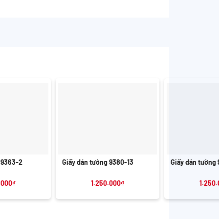
+
+
 9363-2
Giấy dán tường 9380-13
Giấy dán tường
.000
₫
1.250.000
₫
1.250