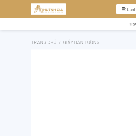
Bỏ
qua
Danh
nội
dung
TR
TRANG CHỦ
/
GIẤY DÁN TƯỜNG