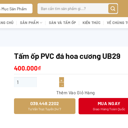
Tìm
 Mục Sản Phẩm
kiếm:
ANG CHỦ
SẢN PHẨM
SÀN VÀ TẤM ỐP
KIẾN THỨC
VỀ CHÚNG T
Tấm ốp PVC đá hoa cương UB29
400.000
₫
Tấm ốp PVC đá hoa cương UB29 số lượng
Thêm Vào Giỏ Hàng
039.448.2202
MUA NGAY
Tư Vấn Trực Tuyến 24/7
Giao Hàng Toàn Quốc