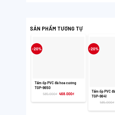
SẢN PHẨM TƯƠNG TỰ
-20%
-20%
+
Tấm ốp PVC đá hoa cương
+
TGP-9650
Tấm ốp PVC đ
Giá
Giá
585.000
₫
468.000
₫
TGP-9641
gốc
hiện
là:
tại
585.000
₫
585.000₫.
là:
468.000₫.