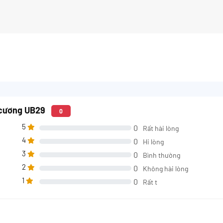
 cương UB29
0
5
0
Rất hài lòng
4
0
Hi lòng
3
0
Bình thường
2
0
Không hài lòng
1
0
Rất t