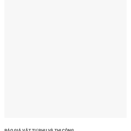
BÁO GIÁ VẬT TƯ PHỤ VÀ THI CÔNG