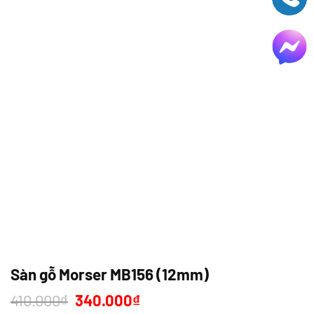
Sàn gỗ Morser MB156 (12mm)
Giá
Giá
410.000
₫
340.000
₫
gốc
hiện