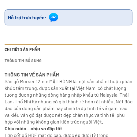
Hỗ trợ trực tuyến:
CHI TIẾT SẢN PHẨM
THÔNG TIN BỔ SUNG
THÔNG TIN VỀ SẢN PHẨM
Sàn gỗ Morser 12mm MẶT BÓNG là một sản phẩm thuộc phân
khúc tầm trung, được sản xuất tại Việt Nam, có chất lượng
tương đương những dòng hàng nhập khẩu từ Malaysia, Thái
Lan, Thổ Nhĩ Kỳ nhưng có giá thành rẻ hơn rất nhiều. Nét độc
đáo của dòng sản phẩm này chính là độ tinh tế về gam màu
và kiểu vân gỗ đạt được nét đẹp chân thực và tinh tế, phù
hợp với những không gian kiến trúc người Việt.
Chịu nước – chịu va đập tốt
Lớp cốt gỗ HDF mật độ cao, được ép dưới tỷ trọng