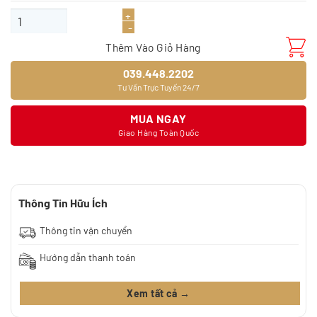
là:
tại
Sàn gỗ Morser MB156 (12mm) số lượng
410.000₫.
là:
340.000₫.
Thêm Vào Giỏ Hàng
039.448.2202
Tư Vấn Trực Tuyến 24/7
MUA NGAY
Giao Hàng Toàn Quốc
Thông Tin Hữu Ích
Thông tin vận chuyển
Hướng dẫn thanh toán
Xem tất cả →