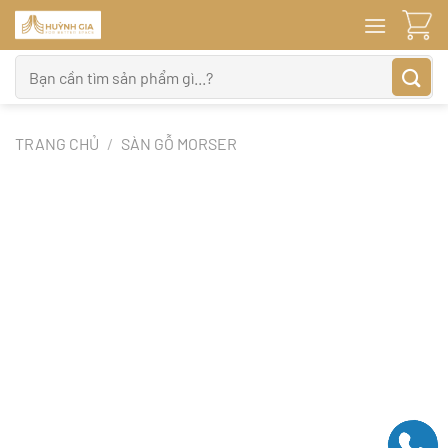
Bỏ
qua
nội
Tìm
dung
kiếm:
TRANG CHỦ
/
SÀN GỖ MORSER