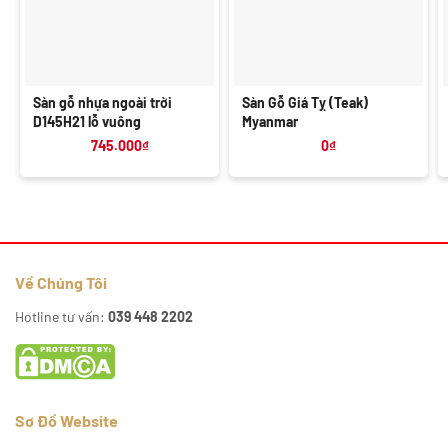
Sàn gỗ nhựa ngoài trời
Sàn Gỗ Giá Tỵ (Teak)
D145H21 lỗ vuông
Myanmar
745.000
₫
0
₫
Về Chúng Tôi
Hotline tư vấn:
039 448 2202
Sơ Đồ Website