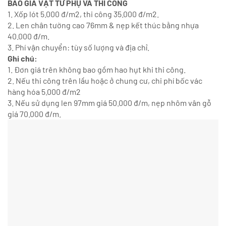
BÁO GIÁ VẬT TƯ PHỤ VÀ THI CÔNG
1. Xốp lót 5.000 đ/m2, thi công 35.000 đ/m2.
2. Len chân tường cao 76mm & nẹp kết thúc bằng nhựa
40.000 đ/m.
3. Phí vận chuyển: tùy số lượng và địa chỉ.
Ghi chú:
1. Đơn giá trên không bao gồm hao hụt khi thi công.
2. Nếu thi công trên lầu hoặc ở chung cư, chi phí bốc vác
hàng hóa 5.000 đ/m2
3. Nếu sử dụng len 97mm giá 50.000 đ/m, nẹp nhôm vân gỗ
giá 70.000 đ/m.