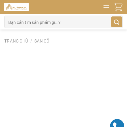
Bỏ
qua
nội
Tìm
dung
kiếm:
TRANG CHỦ
/
SÀN GỖ