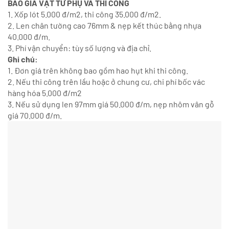
BÁO GIÁ VẬT TƯ PHỤ VÀ THI CÔNG
1. Xốp lót 5.000 đ/m2, thi công 35.000 đ/m2.
2. Len chân tường cao 76mm & nẹp kết thúc bằng nhựa
40.000 đ/m.
3. Phí vận chuyển: tùy số lượng và địa chỉ.
Ghi chú:
1. Đơn giá trên không bao gồm hao hụt khi thi công.
2. Nếu thi công trên lầu hoặc ở chung cư, chi phí bốc vác
hàng hóa 5.000 đ/m2
3. Nếu sử dụng len 97mm giá 50.000 đ/m, nẹp nhôm vân gỗ
giá 70.000 đ/m.