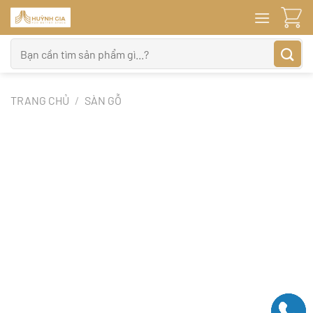
Bỏ
qua
nội
Tìm
dung
kiếm:
TRANG CHỦ
/
SÀN GỖ