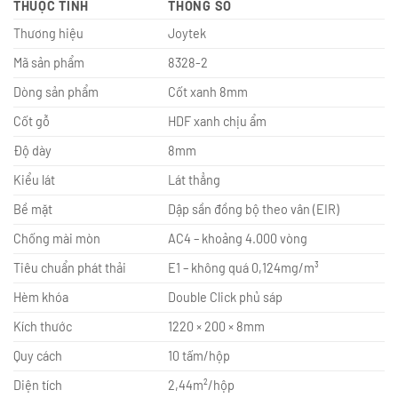
THUỘC TÍNH
THÔNG SỐ
Thương hiệu
Joytek
Mã sản phẩm
8328-2
Dòng sản phẩm
Cốt xanh 8mm
Cốt gỗ
HDF xanh chịu ẩm
Độ dày
8mm
Kiểu lát
Lát thẳng
Bề mặt
Dập sần đồng bộ theo vân (EIR)
Chống mài mòn
AC4 – khoảng 4.000 vòng
Tiêu chuẩn phát thải
E1 – không quá 0,124mg/m³
Hèm khóa
Double Click phủ sáp
Kích thước
1220 × 200 × 8mm
Quy cách
10 tấm/hộp
Diện tích
2,44m²/hộp