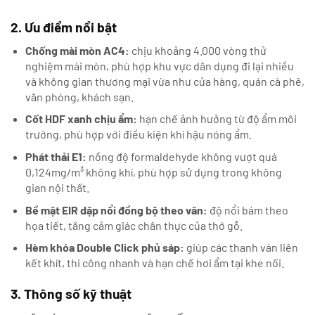
2. Ưu điểm nổi bật
Chống mài mòn AC4:
chịu khoảng 4.000 vòng thử
nghiệm mài mòn, phù hợp khu vực dân dụng đi lại nhiều
và không gian thương mại vừa như cửa hàng, quán cà phê,
văn phòng, khách sạn.
Cốt HDF xanh chịu ẩm:
hạn chế ảnh hưởng từ độ ẩm môi
trường, phù hợp với điều kiện khí hậu nóng ẩm.
Phát thải E1:
nồng độ formaldehyde không vượt quá
0,124mg/m³ không khí, phù hợp sử dụng trong không
gian nội thất.
Bề mặt EIR dập nổi đồng bộ theo vân:
độ nổi bám theo
họa tiết, tăng cảm giác chân thực của thớ gỗ.
Hèm khóa Double Click phủ sáp:
giúp các thanh ván liên
kết khít, thi công nhanh và hạn chế hơi ẩm tại khe nối.
3. Thông số kỹ thuật