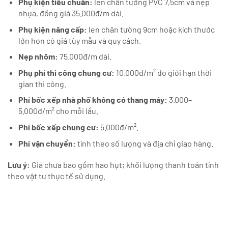
Phụ kiện tiêu chuẩn:
len chân tường PVC 7,5cm và nẹp
nhựa, đồng giá 35.000đ/m dài.
Phụ kiện nâng cấp:
len chân tường 9cm hoặc kích thước
lớn hơn có giá tùy mẫu và quy cách.
Nẹp nhôm:
75.000đ/m dài.
Phụ phí thi công chung cư:
10.000đ/m² do giới hạn thời
gian thi công.
Phí bốc xếp nhà phố không có thang máy:
3.000–
5.000đ/m² cho mỗi lầu.
Phí bốc xếp chung cư:
5.000đ/m².
Phí vận chuyển:
tính theo số lượng và địa chỉ giao hàng.
Lưu ý:
Giá chưa bao gồm hao hụt; khối lượng thanh toán tính
theo vật tư thực tế sử dụng.