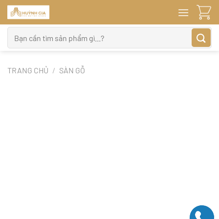
Bỏ
qua
nội
Tìm
dung
kiếm:
TRANG CHỦ
/
SÀN GỖ