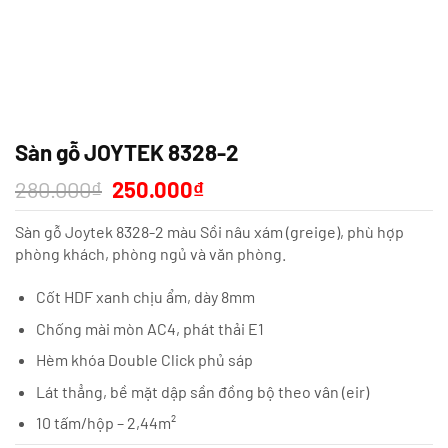
Sàn gỗ JOYTEK 8328-2
Giá
Giá
280.000
₫
250.000
₫
gốc
hiện
là:
tại
Sàn gỗ Joytek 8328-2 màu Sồi nâu xám (greige), phù hợp
280.000₫.
là:
250.000₫.
phòng khách, phòng ngủ và văn phòng.
Cốt HDF xanh chịu ẩm, dày 8mm
Chống mài mòn AC4, phát thải E1
Hèm khóa Double Click phủ sáp
Lát thẳng, bề mặt dập sần đồng bộ theo vân (eir)
10 tấm/hộp – 2,44m²