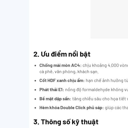
2. Ưu điểm nổi bật
Chống mài mòn AC4:
chịu khoảng 4.000 vòng
cà phê, văn phòng, khách sạn.
Cốt HDF xanh chịu ẩm:
hạn chế ảnh hưởng từ 
Phát thải E1:
nồng độ formaldehyde không vượ
Bề mặt dập sần:
tăng chiều sâu cho họa tiết v
Hèm khóa Double Click phủ sáp:
giúp các tha
3. Thông số kỹ thuật