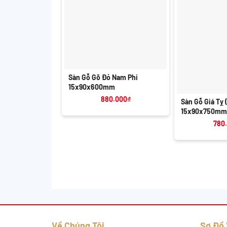
+
Sàn Gỗ Gõ Đỏ Nam Phi
+
15x90x600mm
880.000
₫
Sàn Gỗ Giá Tỵ 
15x90x750mm
780
Về Chúng Tôi
Sơ Đồ