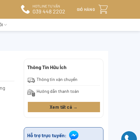
HOTLINE TƯ VẤN
GIỎ HÀNG
039 448 2202
ÔI
Thông Tin Hữu Ích
Thông tin vận chuyển
òng
Hướng dẫn thanh toán
Xem tất cả →
Hỗ trợ trực tuyến: