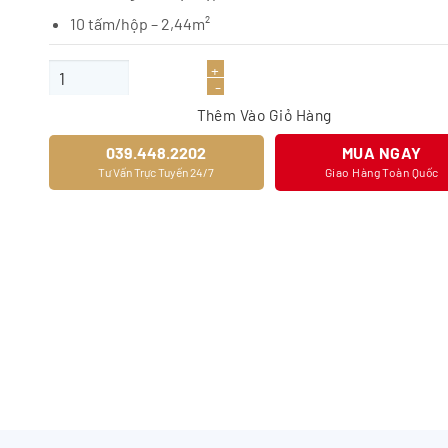
10 tấm/hộp – 2,44m²
Sàn gỗ JOYTEK 8328-3 số lượng
Thêm Vào Giỏ Hàng
039.448.2202
MUA NGAY
Tư Vấn Trực Tuyến 24/7
Giao Hàng Toàn Quốc