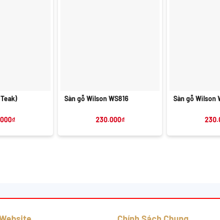
+
+
(Teak)
Sàn gỗ Wilson WS816
Sàn gỗ Wilson
.000
₫
230.000
₫
230.
 Website
Chính Sách Chung