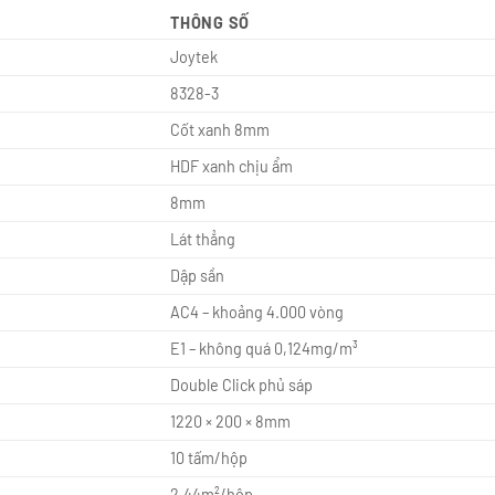
THÔNG SỐ
Joytek
8328-3
Cốt xanh 8mm
HDF xanh chịu ẩm
8mm
Lát thẳng
Dập sần
AC4 – khoảng 4.000 vòng
E1 – không quá 0,124mg/m³
Double Click phủ sáp
1220 × 200 × 8mm
10 tấm/hộp
2,44m²/hộp