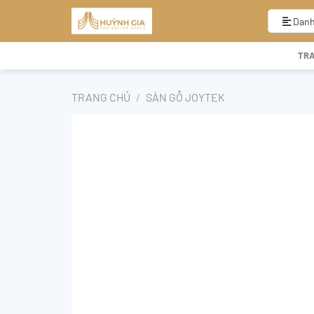
Bỏ
qua
Danh
nội
dung
TR
TRANG CHỦ
/
SÀN GỖ JOYTEK