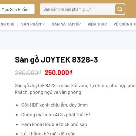
Tìm
 Mục Sản Phẩm
kiếm:
ANG CHỦ
SẢN PHẨM
SÀN VÀ TẤM ỐP
KIẾN THỨC
VỀ CHÚNG T
Sàn gỗ JOYTEK 8328-3
Giá
Giá
280.000
₫
250.000
₫
gốc
hiện
là:
tại
Sàn gỗ Joytek 8328-3 màu Sồi vàng tự nhiên, phù hợp ph
280.000₫.
là:
khách, phòng ngủ và văn phòng.
250.000₫.
Cốt HDF xanh chịu ẩm, dày 8mm
Chống mài mòn AC4, phát thải E1
Hèm khóa Double Click phủ sáp
Lát thẳng, bề mặt dập sần