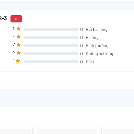
28-3
0
5
0
Rất hài lòng
4
0
Hi lòng
3
0
Bình thường
2
0
Không hài lòng
1
0
Rất t