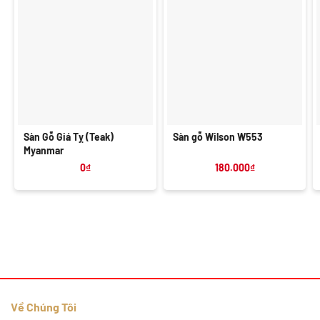
Sàn Gỗ Giá Tỵ (Teak)
Sàn gỗ Wilson W553
Myanmar
0
₫
180.000
₫
Về Chúng Tôi