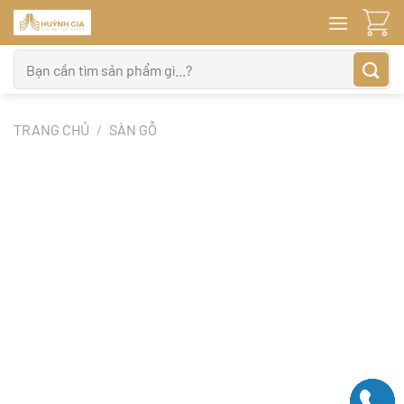
Bỏ
qua
nội
Tìm
dung
kiếm:
TRANG CHỦ
/
SÀN GỖ