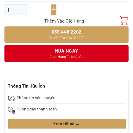
là:
tại
Sàn gỗ Greenwood 842 số lượng
280.000₫.
là:
230.000₫.
Thêm Vào Giỏ Hàng
039.448.2202
Tư Vấn Trực Tuyến 24/7
MUA NGAY
Giao Hàng Toàn Quốc
Thông Tin Hữu Ích
Thông tin vận chuyển
Hướng dẫn thanh toán
Xem tất cả →