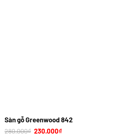
Sàn gỗ Greenwood 842
Giá
Giá
280.000
₫
230.000
₫
gốc
hiện