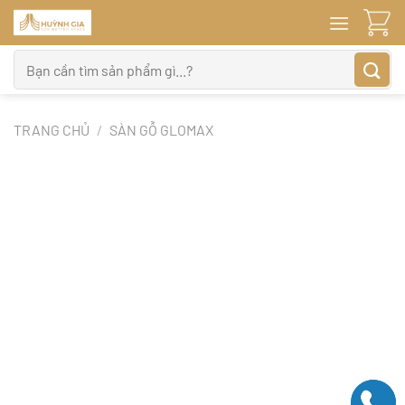
Bỏ
qua
nội
Tìm
dung
kiếm:
TRANG CHỦ
/
SÀN GỖ GLOMAX