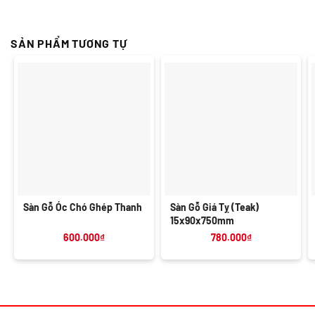
SẢN PHẨM TƯƠNG TỰ
Sàn Gỗ Óc Chó Ghép Thanh
Sàn Gỗ Giá Tỵ (Teak)
15x90x750mm
600.000
₫
780.000
₫