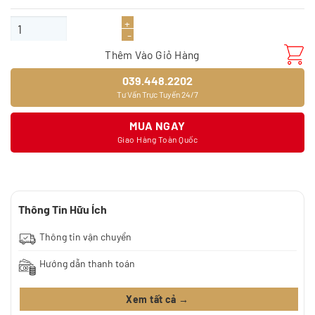
Sàn gỗ Glomax mặt bóng GB091 số lượng
Thêm Vào Giỏ Hàng
039.448.2202
Tư Vấn Trực Tuyến 24/7
MUA NGAY
Giao Hàng Toàn Quốc
Thông Tin Hữu Ích
Thông tin vận chuyển
Hướng dẫn thanh toán
Xem tất cả →