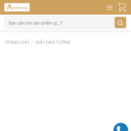
Bỏ
qua
nội
Tìm
dung
kiếm:
TRANG CHỦ
/
GIẤY DÁN TƯỜNG