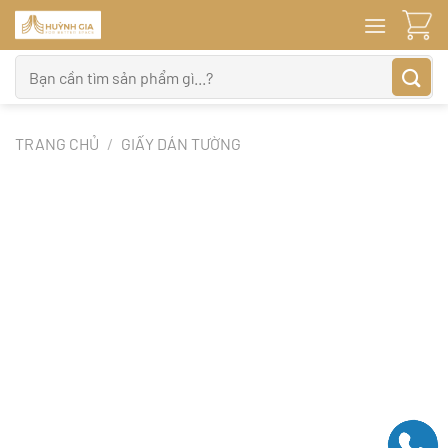
Bỏ
qua
nội
Tìm
dung
kiếm:
TRANG CHỦ
/
GIẤY DÁN TƯỜNG