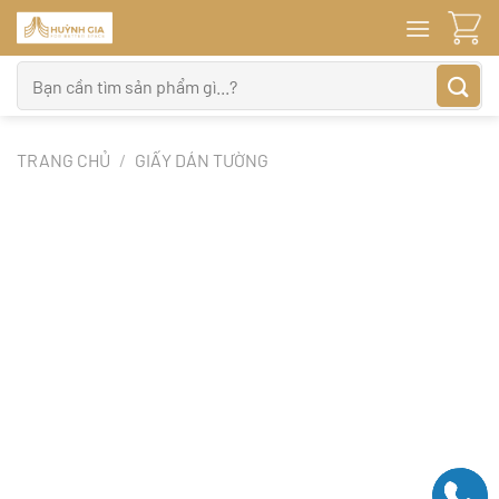
Bỏ
qua
nội
Tìm
dung
kiếm:
TRANG CHỦ
/
GIẤY DÁN TƯỜNG