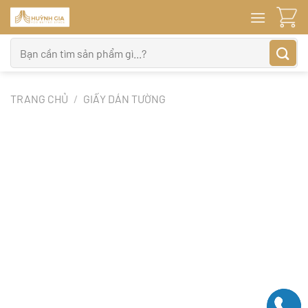
Bỏ
qua
nội
Tìm
dung
kiếm:
TRANG CHỦ
/
GIẤY DÁN TƯỜNG