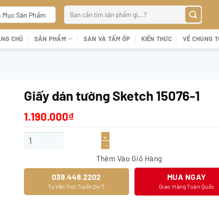
Tìm
 Mục Sản Phẩm
kiếm:
ANG CHỦ
SẢN PHẨM
SÀN VÀ TẤM ỐP
KIẾN THỨC
VỀ CHÚNG T
Giấy dán tường Sketch 15076-1
1.190.000
₫
Giấy dán tường Sketch 15076-1 số lượng
Thêm Vào Giỏ Hàng
039.448.2202
MUA NGAY
Tư Vấn Trực Tuyến 24/7
Giao Hàng Toàn Quốc