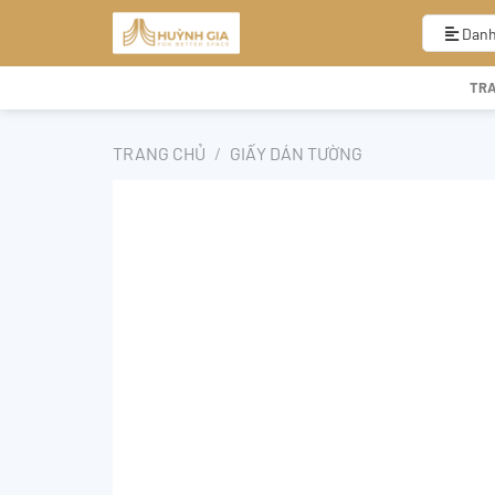
Bỏ
qua
Danh
nội
dung
TR
TRANG CHỦ
/
GIẤY DÁN TƯỜNG