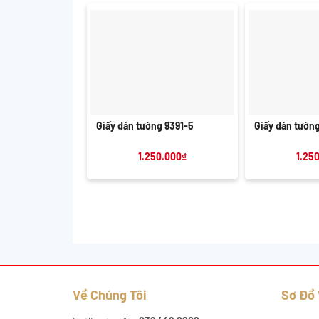
+
+
Giấy dán tường 9391-5
Giấy dán tườn
1.250.000
₫
1.25
Về Chúng Tôi
Sơ Đồ