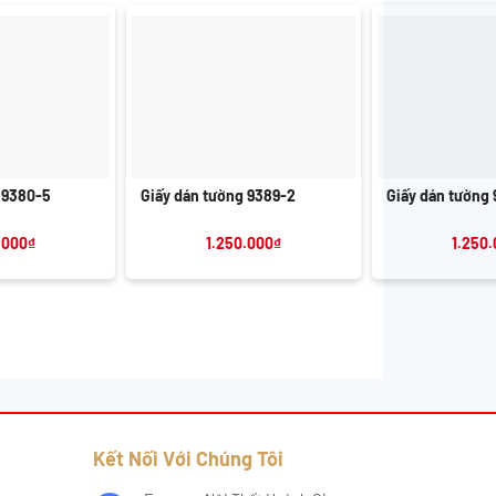
+
+
 9380-5
Giấy dán tường 9389-2
Giấy dán tường
.000
₫
1.250.000
₫
1.250
Kết Nối Với Chúng Tôi