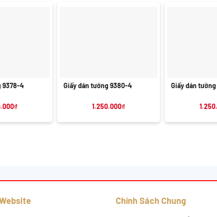
+
+
g 9378-4
Giấy dán tường 9380-4
Giấy dán tường
0.000
₫
1.250.000
₫
1.250
 Website
Chính Sách Chung