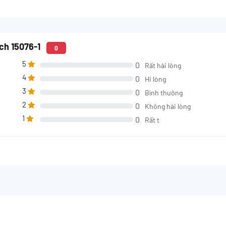
ch 15076-1
0
5
0
Rất hài lòng
4
0
Hi lòng
3
0
Bình thường
2
0
Không hài lòng
1
0
Rất t