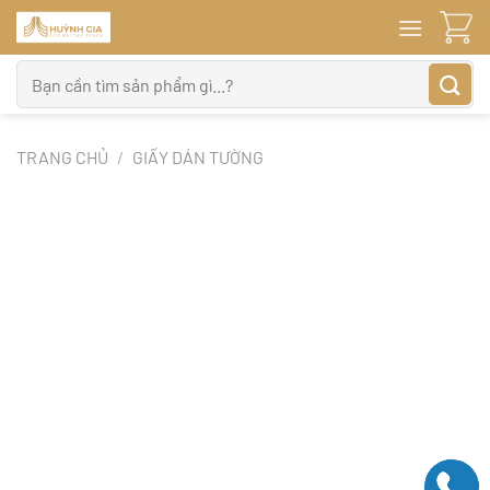
Bỏ
qua
nội
Tìm
dung
kiếm:
TRANG CHỦ
/
GIẤY DÁN TƯỜNG