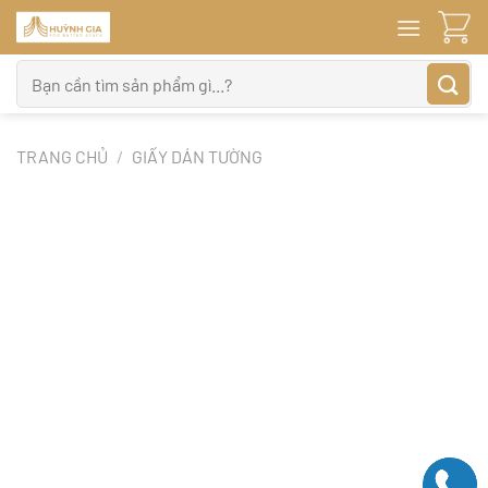
Bỏ
qua
nội
Tìm
dung
kiếm:
TRANG CHỦ
/
GIẤY DÁN TƯỜNG