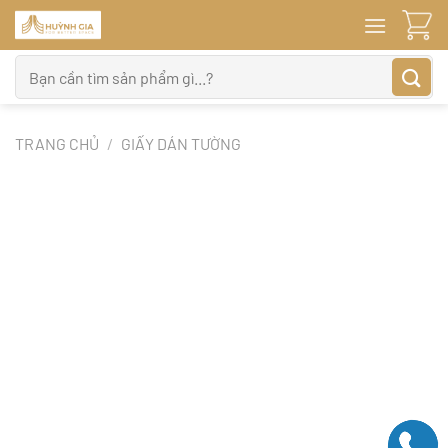
Bỏ
qua
nội
Tìm
dung
kiếm:
TRANG CHỦ
/
GIẤY DÁN TƯỜNG