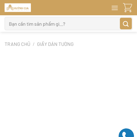
Bỏ
qua
nội
Tìm
dung
kiếm:
TRANG CHỦ
/
GIẤY DÁN TƯỜNG