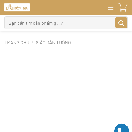
Bỏ
qua
nội
Tìm
dung
kiếm:
TRANG CHỦ
/
GIẤY DÁN TƯỜNG