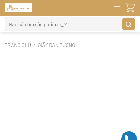
Bỏ
qua
nội
Tìm
dung
kiếm:
TRANG CHỦ
/
GIẤY DÁN TƯỜNG