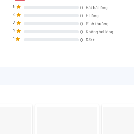
5
0
Rất hài lòng
4
0
Hi lòng
3
0
Bình thường
2
0
Không hài lòng
1
0
Rất t