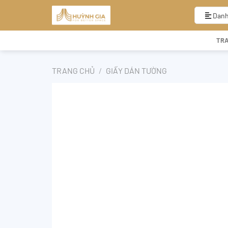
Bỏ
qua
Danh
nội
dung
TR
TRANG CHỦ
/
GIẤY DÁN TƯỜNG