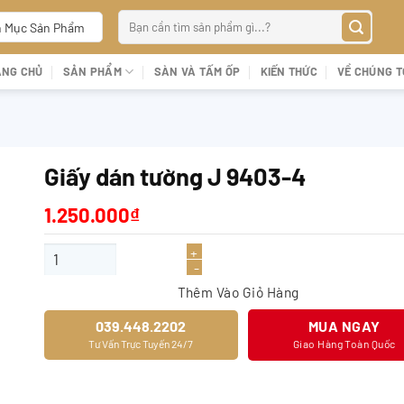
Tìm
 Mục Sản Phẩm
kiếm:
ANG CHỦ
SẢN PHẨM
SÀN VÀ TẤM ỐP
KIẾN THỨC
VỀ CHÚNG T
Giấy dán tường J 9403-4
1.250.000
₫
Giấy dán tường J 9403-4 số lượng
Thêm Vào Giỏ Hàng
039.448.2202
MUA NGAY
Tư Vấn Trực Tuyến 24/7
Giao Hàng Toàn Quốc