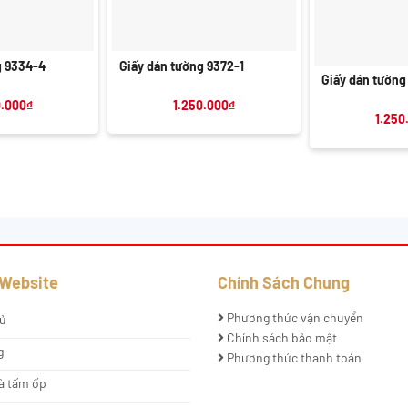
+
+
g 9334-4
Giấy dán tường 9372-1
Giấy dán tường
0.000
₫
1.250.000
₫
1.250
 Website
Chính Sách Chung
Phương thức vận chuyển
ủ
Chính sách bảo mật
g
Phương thức thanh toán
à tấm ốp