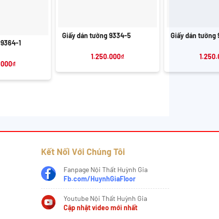
+
+
Giấy dán tường 9334-5
Giấy dán tường
 9364-1
1.250.000
₫
1.250
.000
₫
Kết Nối Với Chúng Tôi
Fanpage Nội Thất Huỳnh Gia
Fb.com/HuynhGiaFloor
Youtube Nội Thất Huỳnh Gia
Cập nhật video mới nhất