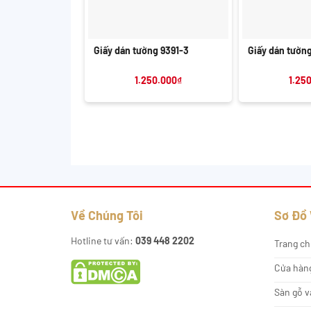
+
+
Giấy dán tường 9391-3
Giấy dán tườn
1.250.000
₫
1.25
Về Chúng Tôi
Sơ Đồ
Hotline tư vấn:
039 448 2202
Trang ch
Cửa hàn
Sàn gỗ v