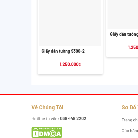
+
Giấy dán tườn
+
1.25
Giấy dán tường 9390-2
1.250.000
₫
Về Chúng Tôi
Sơ Đồ
Hotline tư vấn:
039 448 2202
Trang ch
Cửa hàn