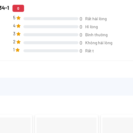
334-1
0
5
0
Rất hài lòng
4
0
Hi lòng
3
0
Bình thường
2
0
Không hài lòng
1
0
Rất t