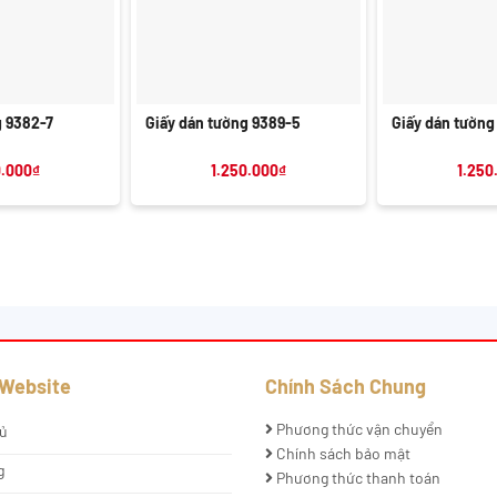
+
+
g 9382-7
Giấy dán tường 9389-5
Giấy dán tường
0.000
₫
1.250.000
₫
1.250
 Website
Chính Sách Chung
Phương thức vận chuyển
ủ
Chính sách bảo mật
g
Phương thức thanh toán