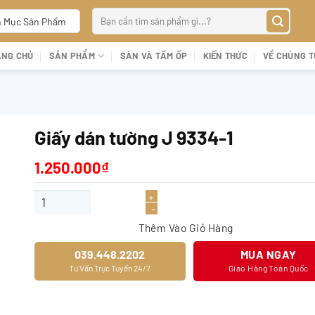
Tìm
 Mục Sản Phẩm
kiếm:
ANG CHỦ
SẢN PHẨM
SÀN VÀ TẤM ỐP
KIẾN THỨC
VỀ CHÚNG T
Giấy dán tường J 9334-1
1.250.000
₫
Giấy dán tường J 9334-1 số lượng
Thêm Vào Giỏ Hàng
039.448.2202
MUA NGAY
Tư Vấn Trực Tuyến 24/7
Giao Hàng Toàn Quốc