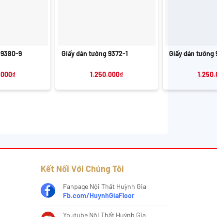
+
+
 9380-9
Giấy dán tường 9372-1
Giấy dán tường
.000
₫
1.250.000
₫
1.250
Kết Nối Với Chúng Tôi
Fanpage Nội Thất Huỳnh Gia
Fb.com/HuynhGiaFloor
Youtube Nội Thất Huỳnh Gia