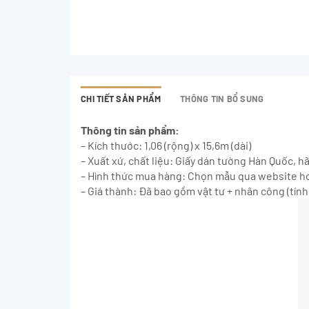
CHI TIẾT SẢN PHẨM
THÔNG TIN BỔ SUNG
Thông tin sản phẩm:
– Kích thước: 1,06 (rộng) x 15,6m (dài)
– Xuất xứ, chất liệu: Giấy dán tường Hàn Quốc, h
– Hình thức mua hàng: Chọn mẫu qua website ho
– Giá thành: Đã bao gồm vật tư + nhân công (tính