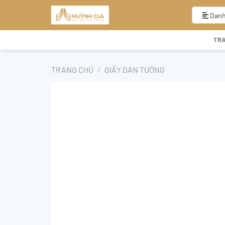
Bỏ
qua
Danh
nội
dung
TR
TRANG CHỦ
/
GIẤY DÁN TƯỜNG