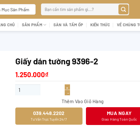
Tìm
 Mục Sản Phẩm
kiếm:
ANG CHỦ
SẢN PHẨM
SÀN VÀ TẤM ỐP
KIẾN THỨC
VỀ CHÚNG T
Giấy dán tường 9396-2
1.250.000
₫
Giấy dán tường 9396-2 số lượng
Thêm Vào Giỏ Hàng
039.448.2202
MUA NGAY
Tư Vấn Trực Tuyến 24/7
Giao Hàng Toàn Quốc