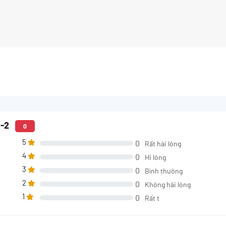
6-2
0
5
0
Rất hài lòng
4
0
Hi lòng
3
0
Bình thường
2
0
Không hài lòng
1
0
Rất t