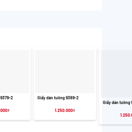
+
+
 9379-2
Giấy dán tường 9389-2
Giấy dán tường 
.000
₫
1.250.000
₫
1.250