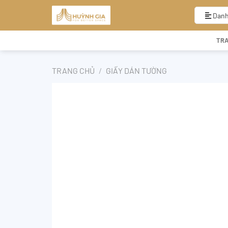
Bỏ
qua
Danh
nội
dung
TR
TRANG CHỦ
/
GIẤY DÁN TƯỜNG