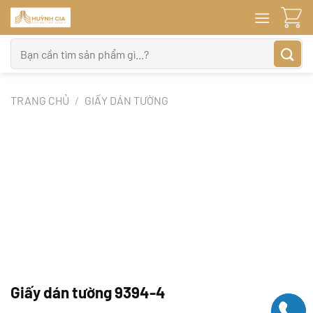
Bỏ
qua
nội
Tìm
dung
kiếm:
TRANG CHỦ
/
GIẤY DÁN TƯỜNG
Giấy dán tường 9394-4