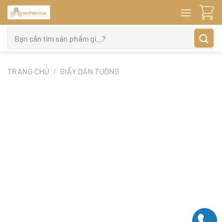
Bỏ
qua
nội
Tìm
dung
kiếm:
TRANG CHỦ
/
GIẤY DÁN TƯỜNG