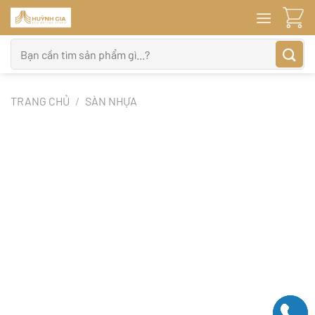
Bỏ
qua
nội
Tìm
dung
kiếm:
TRANG CHỦ
/
SÀN NHỰA