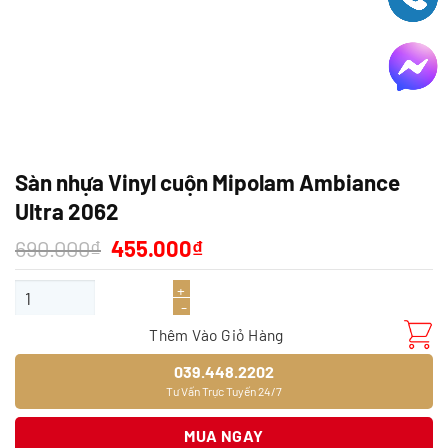
Sàn nhựa Vinyl cuộn Mipolam Ambiance
Ultra 2062
Giá
Giá
690.000
₫
455.000
₫
gốc
hiện
là:
tại
Sàn nhựa Vinyl cuộn Mipolam Ambiance Ultra 2062 số lượng
690.000₫.
là:
455.000₫.
Thêm Vào Giỏ Hàng
039.448.2202
Tư Vấn Trực Tuyến 24/7
MUA NGAY