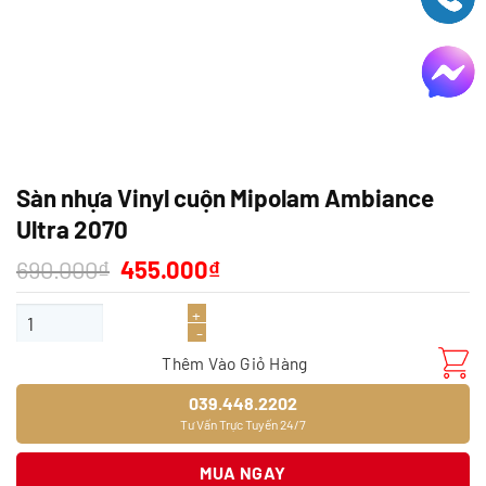
Sàn nhựa Vinyl cuộn Mipolam Ambiance
Ultra 2070
Giá
Giá
690.000
₫
455.000
₫
gốc
hiện
là:
tại
Sàn nhựa Vinyl cuộn Mipolam Ambiance Ultra 2070 số lượng
690.000₫.
là:
455.000₫.
Thêm Vào Giỏ Hàng
039.448.2202
Tư Vấn Trực Tuyến 24/7
MUA NGAY