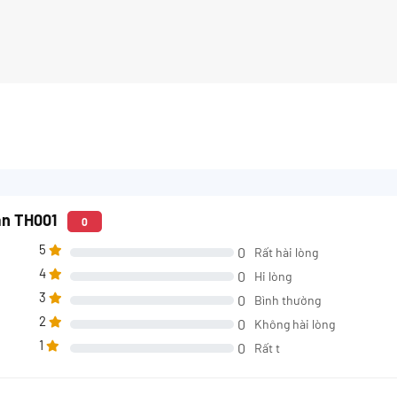
ẵn TH001
0
5
0
Rất hài lòng
4
0
Hi lòng
3
0
Bình thường
2
0
Không hài lòng
1
0
Rất t