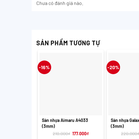
Chưa có đánh giá nào.
SẢN PHẨM TƯƠNG TỰ
-16%
-20%
+
+
Sàn nhựa Aimaru A4033
Sàn nhựa Gal
(3mm)
(3mm)
Giá
Giá
210.000
₫
177.000
₫
220.000
gốc
hiện