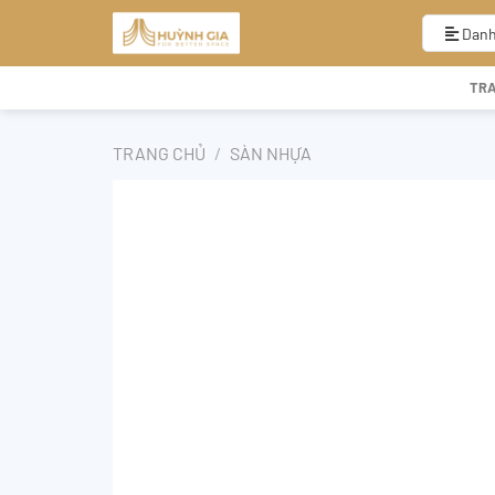
Bỏ
qua
Danh
nội
dung
TR
TRANG CHỦ
/
SÀN NHỰA