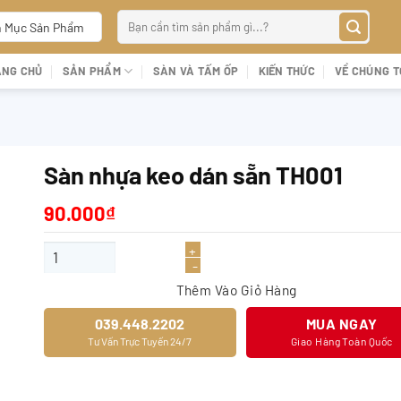
Tìm
 Mục Sản Phẩm
kiếm:
ANG CHỦ
SẢN PHẨM
SÀN VÀ TẤM ỐP
KIẾN THỨC
VỀ CHÚNG T
Sàn nhựa keo dán sẵn TH001
90.000
₫
Sàn nhựa keo dán sẵn TH001 số lượng
Thêm Vào Giỏ Hàng
039.448.2202
MUA NGAY
Tư Vấn Trực Tuyến 24/7
Giao Hàng Toàn Quốc