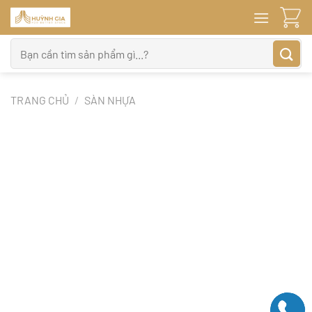
Bỏ
qua
nội
Tìm
dung
kiếm:
TRANG CHỦ
/
SÀN NHỰA