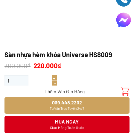
Sàn nhựa hèm khóa Universe HS8009
Giá
Giá
300.000
₫
220.000
₫
gốc
hiện
là:
tại
Sàn nhựa hèm khóa Universe HS8009 số lượng
300.000₫.
là:
220.000₫.
Thêm Vào Giỏ Hàng
039.448.2202
Tư Vấn Trực Tuyến 24/7
MUA NGAY
Giao Hàng Toàn Quốc