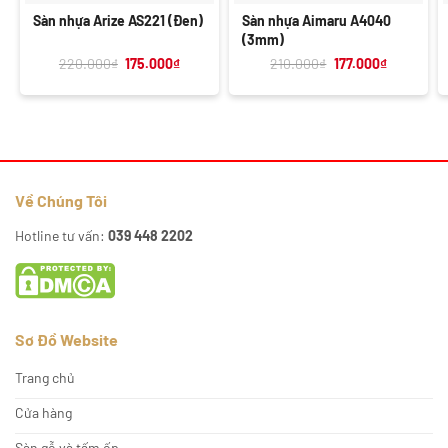
Sàn nhựa Arize AS221 (Đen)
Sàn nhựa Aimaru A4040
(3mm)
Giá
Giá
Giá
Giá
220.000
₫
175.000
₫
210.000
₫
177.000
₫
gốc
hiện
gốc
hiện
là:
tại
là:
tại
220.000₫.
là:
210.000₫.
là:
175.000₫.
177.000₫.
Về Chúng Tôi
Hotline tư vấn:
039 448 2202
Sơ Đồ Website
Trang chủ
Cửa hàng
Sàn gỗ và tấm ốp