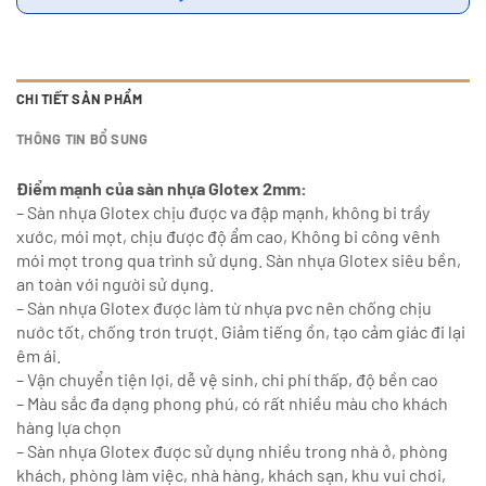
CHI TIẾT SẢN PHẨM
THÔNG TIN BỔ SUNG
Điểm mạnh của sàn nhựa Glotex 2mm:
– Sàn nhựa Glotex chịu được va đập mạnh, không bi trầy
xước, mói mọt, chịu được độ ẩm cao, Không bi công vênh
mói mọt trong qua trình sử dụng. Sàn nhựa Glotex siêu bền,
an toàn với người sử dụng.
– Sàn nhựa Glotex được làm từ nhựa pvc nên chống chịu
nước tốt, chống trơn trượt. Giảm tiếng ồn, tạo cảm giác đi lại
êm ái.
– Vận chuyển tiện lợi, dễ vệ sinh, chi phí thấp, độ bền cao
– Màu sắc đa dạng phong phú, có rất nhiều màu cho khách
hàng lựa chọn
– Sàn nhựa Glotex được sử dụng nhiều trong nhà ở, phòng
khách, phòng làm việc, nhà hàng, khách sạn, khu vui chơi,