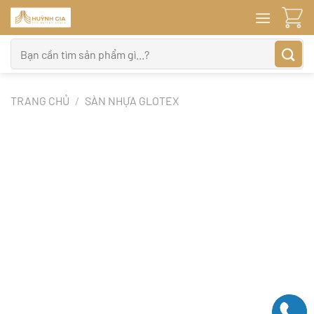
Bỏ
qua
nội
Tìm
dung
kiếm:
TRANG CHỦ
/
SÀN NHỰA GLOTEX